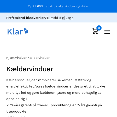
Op til
60
% rabat på alle vinduer og døre
Professionel håndværker?
TIlmeld dig
Login
0
›
›
Hjem
Vinduer
Kældervinduer
Kældervinduer
Kældervinduer, der kombinerer sikkerhed, æstetik og
energieffektivitet. Vores kældervinduer er designet til at lukke
mere lys ind og gøre kælderen lysere og mere behagelig at
opholde sig i.
✓ 12-års garanti på træ-alu produkter og en 7-års garanti på
træprodukter