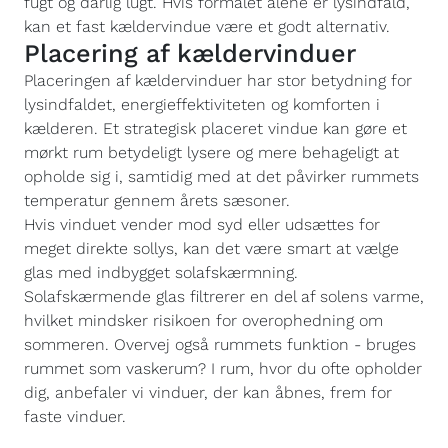
fugt og dårlig lugt. Hvis formålet alene er lysindfald,
kan et fast kældervindue være et godt alternativ.
Placering af kældervinduer
Placeringen af kældervinduer har stor betydning for
lysindfaldet, energieffektiviteten og komforten i
kælderen. Et strategisk placeret vindue kan gøre et
mørkt rum betydeligt lysere og mere behageligt at
opholde sig i, samtidig med at det påvirker rummets
temperatur gennem årets sæsoner.
Hvis vinduet vender mod syd eller udsættes for
meget direkte sollys, kan det være smart at vælge
glas med indbygget solafskærmning.
Solafskærmende glas filtrerer en del af solens varme,
hvilket mindsker risikoen for overophedning om
sommeren. Overvej også rummets funktion - bruges
rummet som vaskerum? I rum, hvor du ofte opholder
dig, anbefaler vi vinduer, der kan åbnes, frem for
faste vinduer.