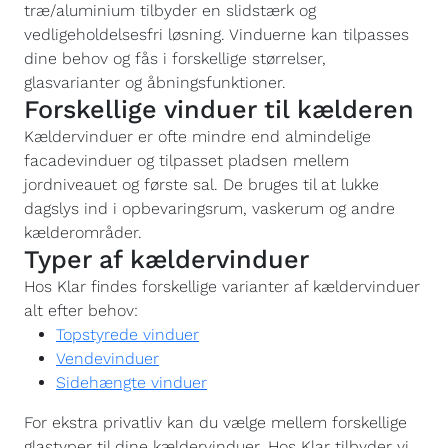
træ/aluminium tilbyder en slidstærk og
vedligeholdelsesfri løsning. Vinduerne kan tilpasses
dine behov og fås i forskellige størrelser,
glasvarianter og åbningsfunktioner.
Forskellige vinduer til kælderen
Kældervinduer er ofte mindre end almindelige
facadevinduer og tilpasset pladsen mellem
jordniveauet og første sal. De bruges til at lukke
dagslys ind i opbevaringsrum, vaskerum og andre
kælderområder.
Typer af kældervinduer
Hos Klar findes forskellige varianter af kældervinduer
alt efter behov:
Topstyrede vinduer
Vendevinduer
Sidehængte vinduer
For ekstra privatliv kan du vælge mellem forskellige
glastyper til dine kældervinduer. Hos Klar tilbyder vi