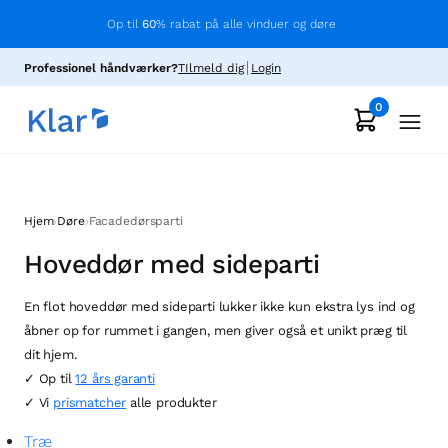
Op til
60
% rabat på alle vinduer og døre
Professionel håndværker?
TIlmeld dig
Login
0
›
›
Hjem
Døre
Facadedørsparti
Hoveddør med sideparti
En flot hoveddør med sideparti lukker ikke kun ekstra lys ind og
åbner op for rummet i gangen, men giver også et unikt præg til
dit hjem.
✓ Op til
12 års garanti
✓ Vi
prismatcher
alle produkter
Træ