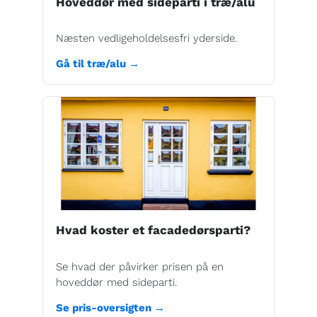
Hoveddør med sideparti i træ/alu
Næsten vedligeholdelsesfri yderside.
Gå til træ/alu →
Hvad koster et facadedørsparti?
Se hvad der påvirker prisen på en
hoveddør med sideparti.
Se pris-oversigten →