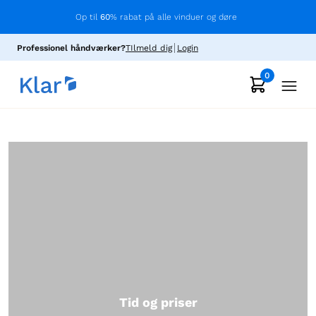
Op til
60
% rabat på alle vinduer og døre
Professionel håndværker?
TIlmeld dig
Login
0
Tid og priser