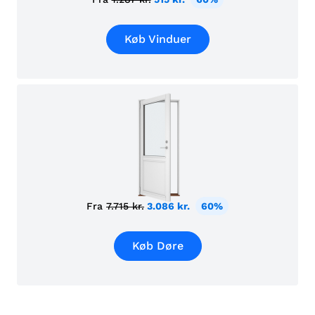
Køb Vinduer
Fra
7.715 kr.
3.086 kr.
60%
Køb Døre