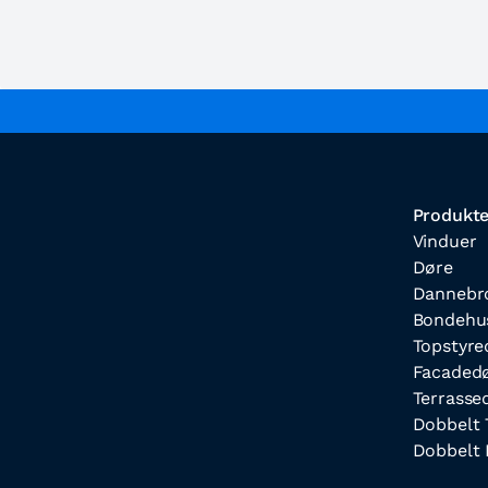
Produkte
Vinduer
Døre
Dannebr
Bondehu
Topstyre
Facaded
Terrasse
Dobbelt 
Dobbelt 