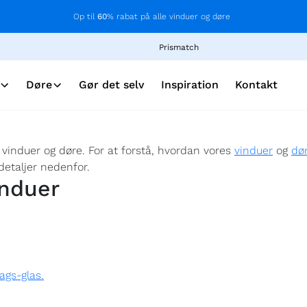
Op til
60
% rabat på alle vinduer og døre
Prismatch
Døre
Gør det selv
Inspiration
Kontakt
 vinduer og døre. For at forstå, hvordan vores
vinduer
og
dø
detaljer nedenfor.
induer
ags-glas.