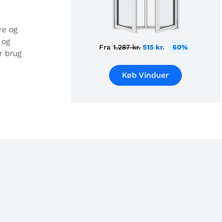
re og
 og
Fra
1.287 kr.
515 kr.
60%
r brug
Køb Vinduer