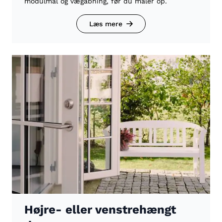
modulmål og vægåbning, før du måler op.
Læs mere
Højre- eller venstrehængt