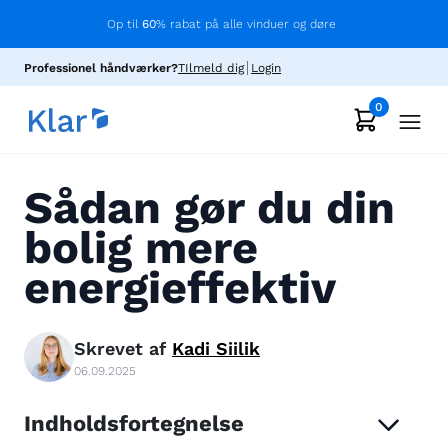
Op til
60
% rabat på alle vinduer og døre
Professionel håndværker?
TIlmeld dig
Login
0
Sådan gør du din
bolig mere
energieffektiv
Skrevet af
Kadi
Siilik
06.09.2025
Indholdsfortegnelse