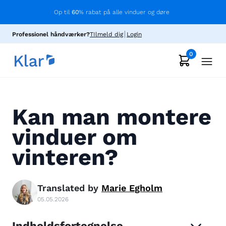
Op til
60
% rabat på alle vinduer og døre
Professionel håndværker?
TIlmeld dig
Login
0
Kan man montere
vinduer om
vinteren?
Translated by
Marie
Egholm
05.05.2026
Indholdsfortegnelse