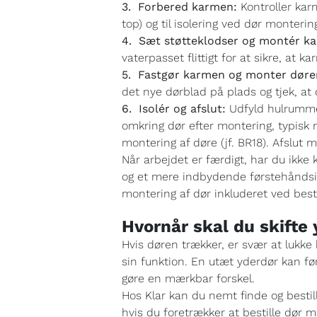
3. Forbered karmen:
Kontroller karm
top) og til isolering ved dør monterin
4. Sæt støtteklodser og montér k
vaterpasset flittigt for at sikre, at 
5. Fastgør karmen og monter døre
det nye dørblad på plads og tjek, at 
6. Isolér og afslut:
Udfyld hulrumme
omkring dør efter montering, typisk 
montering af døre (jf. BR18). Afslut 
Når arbejdet er færdigt, har du ikke 
og et mere indbydende førstehåndsind
montering af dør inkluderet ved besti
Hvornår skal du skifte
Hvis døren trækker, er svær at lukke k
sin funktion. En utæt yderdør kan fø
gøre en mærkbar forskel.
Hos Klar kan du nemt finde og besti
hvis du foretrækker at bestille dør