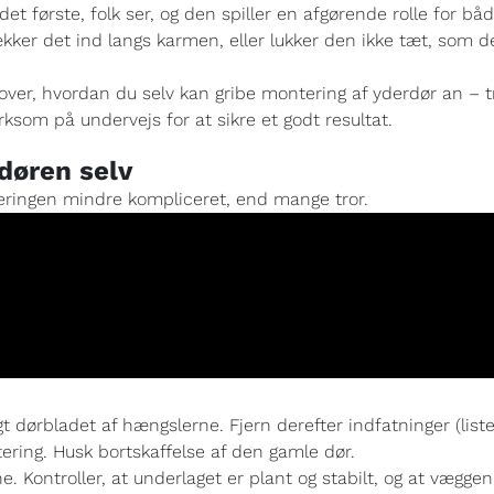
det første, folk ser, og den spiller en afgørende rolle for b
kker det ind langs karmen, eller lukker den ikke tæt, som de
k over, hvordan du selv kan gribe montering af yderdør an – tr
rksom på undervejs for at sikre et godt resultat.
døren selv
eringen mindre kompliceret, end mange tror.
tigt dørbladet af hængslerne. Fjern derefter indfatninger (li
tering. Husk bortskaffelse af den gamle dør.
e. Kontroller, at underlaget er plant og stabilt, og at væggen