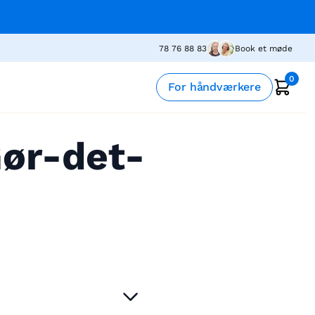
78 76 88 83
Book et møde
0
For håndværkere
Gør-det-