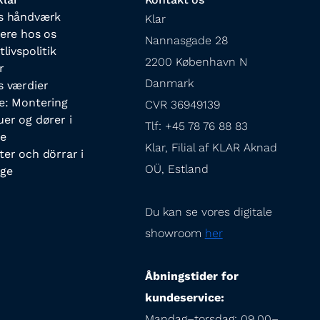
s håndværk
Klar

iere hos os
Nannasgade 28

tlivspolitik
2200 København N

r
Danmark

s værdier
e: Montering
CVR 36949139

uer og dører i
Tlf: +45 78 76 88 83

e
Klar, Filial af KLAR Aknad 
ter och dörrar i
OÜ, Estland
ige
Du kan se vores digitale 
showroom 
her
Åbningstider for 
kundeservice:
Mandag–torsdag: 09.00–