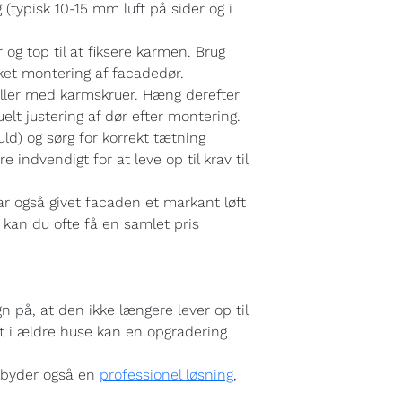
 (typisk 10-15 mm luft på sider og i
r og top til at fiksere karmen. Brug
ykket montering af facadedør.
ller med karmskruer. Hæng derefter
elt justering af dør efter montering.
d) og sørg for korrekt tætning
ndvendigt for at leve op til krav til
ar også givet facaden et markant løft
 kan du ofte få en samlet pris
gn på, at den ikke længere lever op til
gt i ældre huse kan en opgradering
ilbyder også en
professionel løsning
,