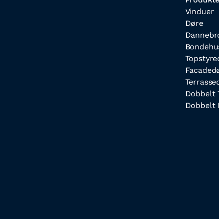
Vinduer
Døre
Dannebr
Bondehu
Topstyre
Facaded
Terrasse
Dobbelt 
Dobbelt 