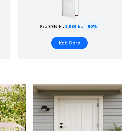
Fra
7.715 kr.
3.086 kr.
60%
Køb Døre