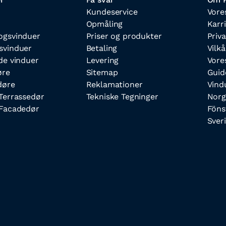
Kundeservice
Vore
Opmåling
Karr
ogsvinduer
Priser og produkter
Priva
svinduer
Betaling
Vilkå
de vinduer
Levering
Vore
øre
Sitemap
Guid
døre
Reklamationer
Vind
Terrassedør
Tekniske Tegninger
Norg
Facadedør
Föns
Sver