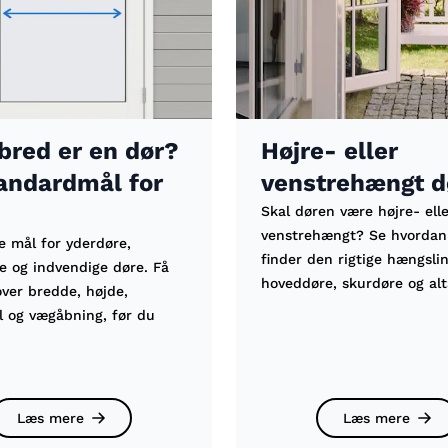
bred er en dør?
Højre- eller
andardmål for
venstrehængt d
Skal døren være højre- ell
venstrehængt? Se hvordan
e mål for yderdøre,
finder den rigtige hængslin
e og indvendige døre. Få
hoveddøre, skurdøre og al
over bredde, højde,
 og vægåbning, før du
Læs mere
Læs mere