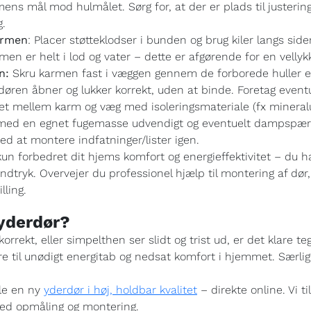
ens mål mod hulmålet. Sørg for, at der er plads til justering
g.
armen
: Placer støtteklodser i bunden og brug kiler langs side
karmen er helt i lod og vater – dette er afgørende for en vell
n:
Skru karmen fast i væggen gennem de forborede huller e
døren åbner og lukker korrekt, uden at binde. Foretag eventu
t mellem karm og væg med isoleringsmateriale (fx mineralul
med en egnet fugemasse udvendigt og eventuelt dampspærre i
med at montere indfatninger/lister igen.
kun forbedret dit hjems komfort og energieffektivitet – du h
tryk. Overvejer du professionel hjælp til montering af dør,
lling.
 yderdør?
orrekt, eller simpelthen ser slidt og trist ud, er det klare te
re til unødigt energitab og nedsat komfort i hjemmet. Særli
lle en ny
yderdør i høj, holdbar kvalitet
– direkte online. Vi t
 med opmåling og montering.