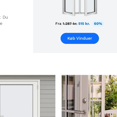
. Du
ge
Fra
1.287 kr.
515 kr.
60%
Køb Vinduer