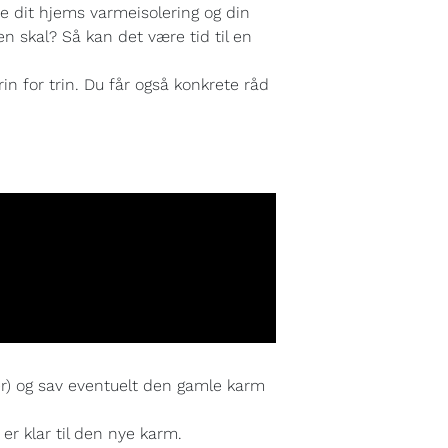
åde dit hjems varmeisolering og din
n skal? Så kan det være tid til en
in for trin. Du får også konkrete råd
ster) og sav eventuelt den gamle karm
 er klar til den nye karm.