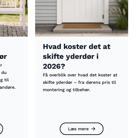
Hvad koster det at
ør
skifte yderdør i
2026?
er
 du
Få overblik over hvad det koster at
g til
skifte yderdør – fra dørens pris til
tandøre.
montering og tilbehør.
Læs mere