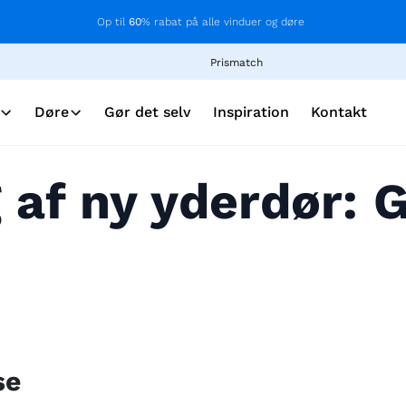
Op til
60
% rabat på alle vinduer og døre
Prismatch
Døre
Gør det selv
Inspiration
Kontakt
 af ny yderdør: 
se