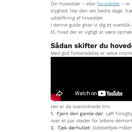
Din hoveddør – eller
facadedør
– er 
tryghed. Har den set bedre dage, træ
udskiftning af hoveddør.
I denne guide giver vi dig et overbli
til, hvad der er vigtigt at være opmæ
Sådan skifter du hoved
Med god forberedelse er selve mont
Her er de overordnede trin:
1. Fjern den gamle dør
: Løft forsig
over et par steder for lettere demon
2. Tjek dørhullet
: Dobbelttjek målen