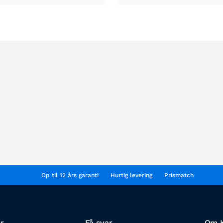
Op til 12 års garanti
Hurtig levering
Prismatch
r
Få svar
Om K