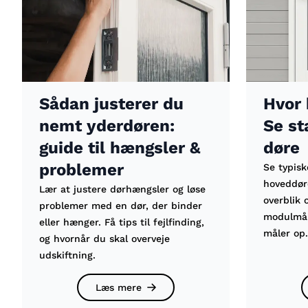
Sådan justerer du
Hvor 
nemt yderdøren:
Se st
guide til hængsler &
døre
problemer
Se typisk
hoveddør
Lær at justere dørhængsler og løse
overblik 
problemer med en dør, der binder
modulmål
eller hænger. Få tips til fejlfinding,
måler op.
og hvornår du skal overveje
udskiftning.
Læs mere