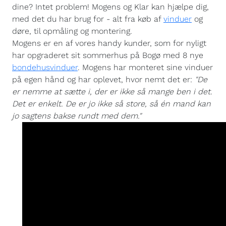
dine? Intet problem! Mogens og Klar kan hjælpe dig,
med det du har brug for - alt fra køb af
vinduer
og
døre, til opmåling og montering.
Mogens er en af vores handy kunder, som for nyligt
har opgraderet sit sommerhus på Bogø med 8 nye
bondehusvinduer
. Mogens har monteret sine vinduer
på egen hånd og har oplevet, hvor nemt det er:
"De
er nemme at sætte i, der er ikke så mange ben i det.
Det er enkelt. De er jo ikke så store, så én mand kan
jo sagtens bakse rundt med dem."