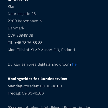
Klar

Nannasgade 28

2200 København N

Danmark

CVR 36949139

Tlf: +45 78 76 88 83

Klar, Filial af KLAR Aknad OÜ, Estland
Du kan se vores digitale showroom 
her
Åbningstider for kundeservice:
Mandag–torsdag: 09.00–16.00

Fredag: 09.00–15.00
På grund af rejse til fabrikken i Estland holder 