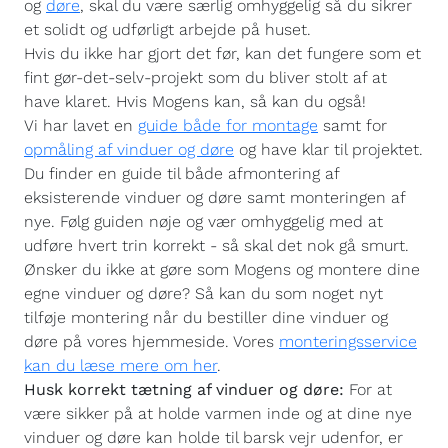
og
døre
, skal du være særlig omhyggelig så du sikrer
et solidt og udførligt arbejde på huset.
Hvis du ikke har gjort det før, kan det fungere som et
fint gør-det-selv-projekt som du bliver stolt af at
have klaret. Hvis Mogens kan, så kan du også!
Vi har lavet en
guide både for montage
samt for
opmåling af vinduer og døre
og have klar til projektet.
Du finder en guide til både afmontering af
eksisterende vinduer og døre samt monteringen af
nye. Følg guiden nøje og vær omhyggelig med at
udføre hvert trin korrekt - så skal det nok gå smurt.
Ønsker du ikke at gøre som Mogens og montere dine
egne vinduer og døre? Så kan du som noget nyt
tilføje montering når du bestiller dine vinduer og
døre på vores hjemmeside. Vores
monteringsservice
kan du læse mere om her
.
Husk korrekt tætning af vinduer og døre:
For at
være sikker på at holde varmen inde og at dine nye
vinduer og døre kan holde til barsk vejr udenfor, er