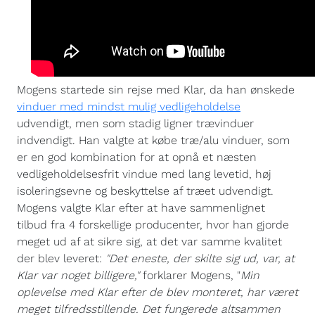
Mogens startede sin rejse med Klar, da han ønskede
vinduer med mindst mulig vedligeholdelse
udvendigt, men som stadig ligner trævinduer
indvendigt. Han valgte at købe træ/alu vinduer, som
er en god kombination for at opnå et næsten
vedligeholdelsesfrit vindue med lang levetid, høj
isoleringsevne og beskyttelse af træet udvendigt.
Mogens valgte Klar efter at have sammenlignet
tilbud fra 4 forskellige producenter, hvor han gjorde
meget ud af at sikre sig, at det var samme kvalitet
der blev leveret:
"Det eneste, der skilte sig ud, var, at
Klar var noget billigere,"
forklarer Mogens, "
Min
oplevelse med Klar efter de blev monteret, har været
meget tilfredsstillende. Det fungerede altsammen