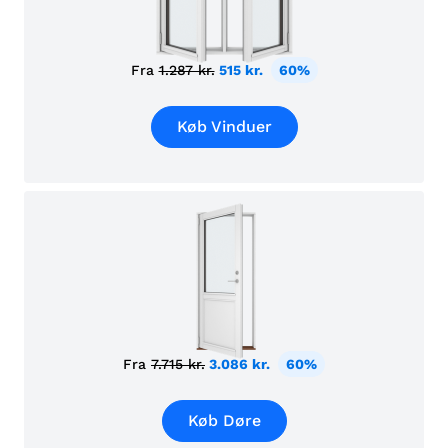
Fra
1.287 kr.
515 kr.
60%
Køb Vinduer
Fra
7.715 kr.
3.086 kr.
60%
Køb Døre