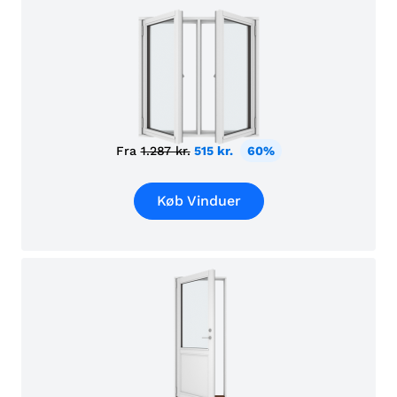
Fra
1.287 kr.
515 kr.
60%
Køb Vinduer