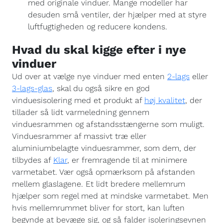
med originale vinduer. Mange modeller har
desuden små ventiler, der hjælper med at styre
luftfugtigheden og reducere kondens.
Hvad du skal kigge efter i nye
vinduer
Ud over at vælge nye vinduer med enten
2-lags
eller
3-lags-glas
, skal du også sikre en god
vinduesisolering med et produkt af
høj kvalitet
, der
tillader så lidt varmeledning gennem
vinduesrammen og afstandsstængerne som muligt.
Vinduesrammer af massivt træ eller
aluminiumbelagte vinduesrammer, som dem, der
tilbydes af
Klar
, er fremragende til at minimere
varmetabet. Vær også opmærksom på afstanden
mellem glaslagene. Et lidt bredere mellemrum
hjælper som regel med at mindske varmetabet. Men
hvis mellemrummet bliver for stort, kan luften
begynde at bevæge sig, og så falder isoleringsevnen