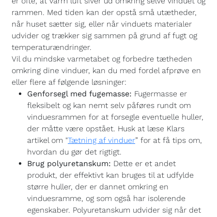
er ofte, at varm luft siver ud omkring selve vinduet og
rammen. Med tiden kan der opstå små utætheder,
når huset sætter sig, eller når vinduets materialer
udvider og trækker sig sammen på grund af fugt og
temperaturændringer.
Vil du mindske varmetabet og forbedre tætheden
omkring dine vinduer, kan du med fordel afprøve en
eller flere af følgende løsninger:
Genforsegl med fugemasse:
Fugermasse er
fleksibelt og kan nemt selv påføres rundt om
vinduesrammen for at forsegle eventuelle huller,
der måtte være opstået. Husk at læse Klars
artikel om "
Tætning af vinduer
” for at få tips om,
hvordan du gør det rigtigt.
Brug polyuretanskum:
Dette er et andet
produkt, der effektivt kan bruges til at udfylde
større huller, der er dannet omkring en
vinduesramme, og som også har isolerende
egenskaber. Polyuretanskum udvider sig når det