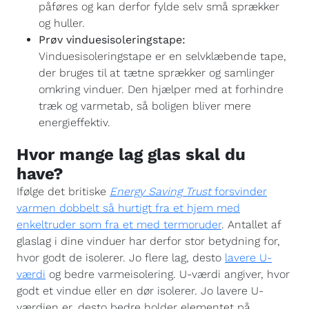
påføres og kan derfor fylde selv små sprækker
og huller.
Prøv vinduesisoleringstape:
Vinduesisoleringstape er en selvklæbende tape,
der bruges til at tætne sprækker og samlinger
omkring vinduer. Den hjælper med at forhindre
træk og varmetab, så boligen bliver mere
energieffektiv.
Hvor mange lag glas skal du
have?
Ifølge det britiske
Energy Saving Trust
forsvinder
varmen dobbelt så hurtigt fra et hjem med
enkeltruder som fra et med termoruder
. Antallet af
glaslag i dine vinduer har derfor stor betydning for,
hvor godt de isolerer. Jo flere lag, desto
lavere U-
værdi
og bedre varmeisolering. U-værdi angiver, hvor
godt et vindue eller en dør isolerer. Jo lavere U-
værdien er, desto bedre holder elementet på