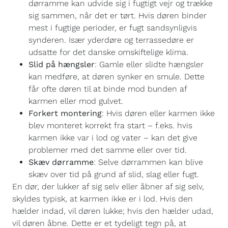
dørramme kan udvide sig i fugtigt vejr og trække
sig sammen, når det er tørt. Hvis døren binder
mest i fugtige perioder, er fugt sandsynligvis
synderen. Især yderdøre og terrassedøre er
udsatte for det danske omskiftelige klima.
Slid på hængsler
: Gamle eller slidte hængsler
kan medføre, at døren synker en smule. Dette
får ofte døren til at binde mod bunden af
karmen eller mod gulvet.
Forkert montering
: Hvis døren eller karmen ikke
blev monteret korrekt fra start – f.eks. hvis
karmen ikke var i lod og vater – kan det give
problemer med det samme eller over tid.
Skæv dørramme
: Selve dørrammen kan blive
skæv over tid på grund af slid, slag eller fugt.
En dør, der lukker af sig selv eller åbner af sig selv,
skyldes typisk, at karmen ikke er i lod. Hvis den
hælder indad, vil døren lukke; hvis den hælder udad,
vil døren åbne. Dette er et tydeligt tegn på, at