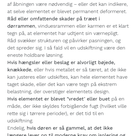
af åbningen være nødvendig – eller det kan indikere,
at selve elementet er blevet permanent deformeret.
Råd eller omfattende skader på træet i
dørrammen
, vinduesrammen eller karmen er et klart
tegn på, at elementet har udtjent sin værnepligt.
Råd svækker strukturen og påvirker pasningen, og
det spreder sig. I så fald vil en udskiftning være den
eneste holdbare løsning.
Hvis hængsler eller beslag er alvorligt bøjede,
knækkede
, eller hvis metallet er så tæret, at de ikke
kan justeres eller udskiftes, kan hele elementet have
taget skade, eller det kan være tegn på ekstrem
belastning, der overstiger elementets design.
Hvis elementet er blevet "vredet
"
eller buet
på en
måde, der ikke skyldes forbigående fugt (hvilket ville
rette sig i tørrere perioder), er det tid til en
udskiftning.
Endelig,
hvis døren er så gammel, at det ikke
længere lever op til moderne krav om isolering og