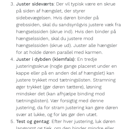
Juster sideværts
: Der vil typisk være en skrue
på siden af hængslet, der styrer
sidebevægelsen. Hvis døren binder på
grebssiden, skal du sandsynligvis justere væk fra
hængselssiden (skrue ind). Hvis den binder på
hængselssiden, skal du justere mod
hængselssiden (skrue ud). Juster alle hængsler
for at holde døren parallel med karmen.
Juster i dybden (klemfals)
: En tredje
justeringsskrue (nogle gange placeret under en
kappe eller på en anden del af hængslet) kan
justere trykket mod tætningslisten. Stramning
øger trykket (gør døren tættere), løsning
mindsker det (kan afhjælpe binding mod
tætningslisten). Vær forsigtig med denne
justering, da for stram justering kan gøre døren
svær at lukke, og for løs gør den utæt.
Test og gentag
: Efter hver justering, luk døren
langsomt og tjek, om den binder mindre eller