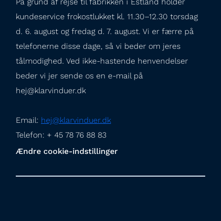
På grund af rejse til fabrikken i Estland holder 
kundeservice frokostlukket kl. 11.30–12.30 torsdag 
d. 6. august og fredag d. 7. august. Vi er færre på 
telefonerne disse dage, så vi beder om jeres 
tålmodighed. Ved ikke-hastende henvendelser 
beder vi jer sende os en e-mail på 
hej@klarvinduer.dk
Email: 
hej@klarvinduer.dk
Telefon: + 45 78 76 88 83
Ændre cookie-indstillinger