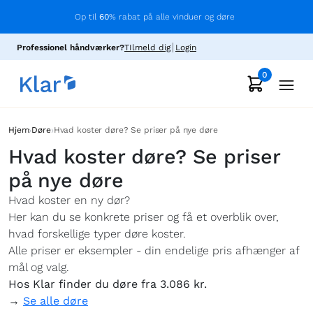
Op til
60
% rabat på alle vinduer og døre
Professionel håndværker?
TIlmeld dig
Login
0
›
›
Hjem
Døre
Hvad koster døre? Se priser på nye døre
Hvad koster døre? Se priser
på nye døre
Hvad koster en ny dør?
Her kan du se konkrete priser og få et overblik over,
hvad forskellige typer døre koster.
Alle priser er eksempler - din endelige pris afhænger af
mål og valg.
Hos Klar finder du døre fra 3.086 kr.
→
Se alle døre