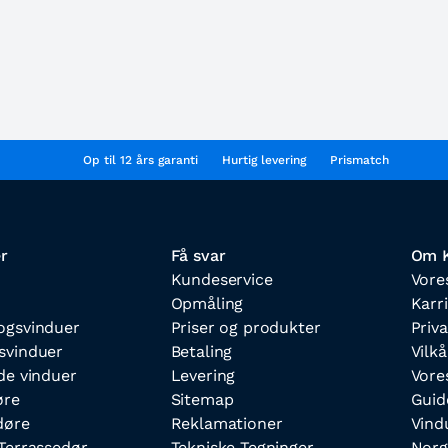
Op til 12 års garanti
Hurtig levering
Prismatch
r
Få svar
Om K
Kundeservice
Vore
Opmåling
Karr
ogsvinduer
Priser og produkter
Priva
svinduer
Betaling
Vilkå
de vinduer
Levering
Vore
øre
Sitemap
Guid
døre
Reklamationer
Vind
Terrassedør
Tekniske Tegninger
Norg