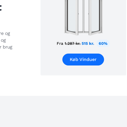
t
re og
 og
Fra
1.287 kr.
515 kr.
60%
r brug
Køb Vinduer