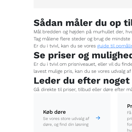
Sådan måler du op ti
Mål bredden og højden på murhullet der, hvo
Tag målene flere steder og brug de mindste 
Er du i tvivl, kan du se vores
guide til opmåli
Se priser og mulighe
Er du i tvivl om prisniveauet, eller vil du f
lavest mulige pris, kan du se vores udvalg a
Leder du efter noge
Gå direkte til priser, tilbud eller døre efter må
P
Køb døre
Få
Se vores store udvalg af
pr
døre, og find din løsning
fo
hv