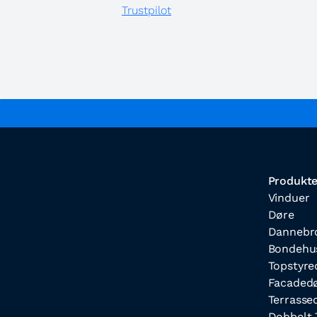
Trustpilot
Produkte
Vinduer
Døre
Dannebr
Bondehu
Topstyre
Facaded
Terrasse
Dobbelt 