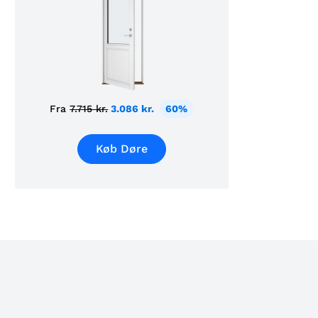
Fra
7.715 kr.
3.086 kr.
60%
Køb Døre