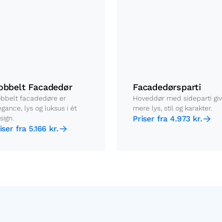
obbelt Facadedør
Facadedørsparti
bbelt facadedøre er
Hoveddør med sideparti giv
egance, lys og luksus i ét
mere lys, stil og karakter.
sign.
Priser fra 4.973 kr.
iser fra 5.166 kr.