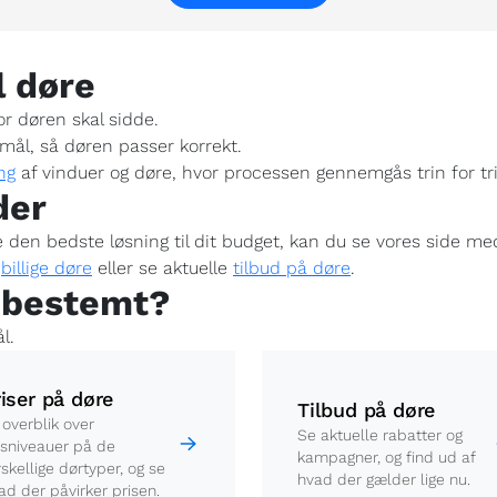
l døre
r døren skal sidde.
mål, så døren passer korrekt.
ng
af vinduer og døre, hvor processen gennemgås trin for tri
der
inde den bedste løsning til dit budget, kan du se vores side m
f
billige døre
eller se aktuelle
tilbud på døre
.
t bestemt?
l.
riser på døre
Tilbud på døre
 overblik over
Se aktuelle rabatter og
isniveauer på de
kampagner, og find ud af
rskellige dørtyper, og se
hvad der gælder lige nu.
ad der påvirker prisen.