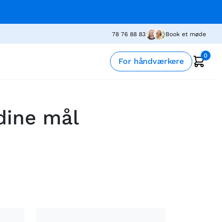
78 76 88 83
Book et møde
0
For håndværkere
 dine mål