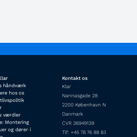
lar
Kontakt os
s håndværk
Klar

iere hos os
Nannasgade 28

tlivspolitik
2200 København N

r
Danmark

s værdier
e: Montering
CVR 36949139

uer og dører i
Tlf: +45 78 76 88 83

e