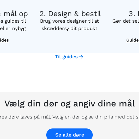
& mål op
Design & bestil
 guides til
Brug vores designer til at
Gør det se
eller nybyg
skræddersy dit produkt
ides
Guide
Til guides
Vælg din dør og angiv dine mål
ores døre laves på mål. Vælg en dør og se din pris med det
Se alle døre