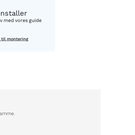
Installer
lv med vores guide
 til montering
 samme.