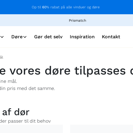
Op til
60
% rabat på alle vinduer og døre
Prismatch
Døre
Gør det selv
Inspiration
Kontakt
ål
e vores døre tilpasses
ine mål.
 din pris med det samme.
 af dør
der passer til dit behov