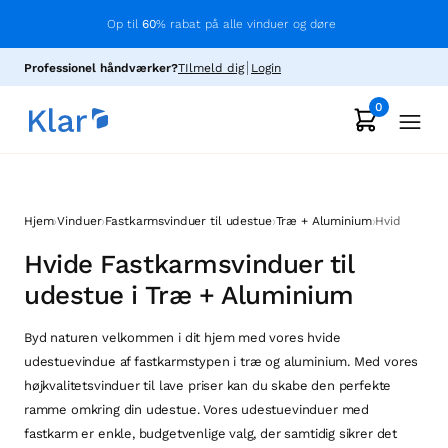
Op til
60
% rabat på alle vinduer og døre
Professionel håndværker?
TIlmeld dig
Login
0
›
›
›
›
Hjem
Vinduer
Fastkarmsvinduer til udestue
Træ + Aluminium
Hvid
Hvide Fastkarmsvinduer til
udestue i Træ + Aluminium
Byd naturen velkommen i dit hjem med vores hvide
udestuevindue af fastkarmstypen i træ og aluminium. Med vores
højkvalitetsvinduer til lave priser kan du skabe den perfekte
ramme omkring din udestue. Vores udestuevinduer med
fastkarm er enkle, budgetvenlige valg, der samtidig sikrer det