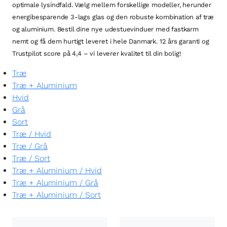
optimale lysindfald. Vælg mellem forskellige modeller, herunder
energibesparende 3-lags glas og den robuste kombination af træ
og aluminium. Bestil dine nye udestuevinduer med fastkarm
nemt og få dem hurtigt leveret i hele Danmark. 12 års garanti og
Trustpilot score på 4,4 – vi leverer kvalitet til din bolig!
Træ
Træ + Aluminium
Hvid
Grå
Sort
Træ
/
Hvid
Træ
/
Grå
Træ
/
Sort
Træ + Aluminium
/
Hvid
Træ + Aluminium
/
Grå
Træ + Aluminium
/
Sort