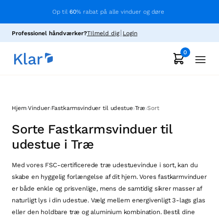
Op til
60
% rabat på alle vinduer og døre
Professionel håndværker?
TIlmeld dig
Login
0
›
›
›
›
Hjem
Vinduer
Fastkarmsvinduer til udestue
Træ
Sort
Sorte Fastkarmsvinduer til
udestue i Træ
Med vores FSC-certificerede træ udestuevindue i sort, kan du
skabe en hyggelig forlængelse af dit hjem. Vores fastkarmvinduer
er både enkle og prisvenlige, mens de samtidig sikrer masser af
naturligt lys i din udestue. Vælg mellem energivenligt 3-lags glas
eller den holdbare træ og aluminium kombination. Bestil dine