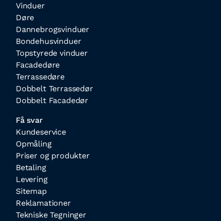
Vinduer
Døre
Dannebrogsvinduer
Bondehusvinduer
Topstyrede vinduer
Facadedøre
Terrassedøre
Dobbelt Terrassedør
Dobbelt Facadedør
Få svar
Kundeservice
Opmåling
Priser og produkter
Betaling
Levering
Sitemap
Reklamationer
Tekniske Tegninger