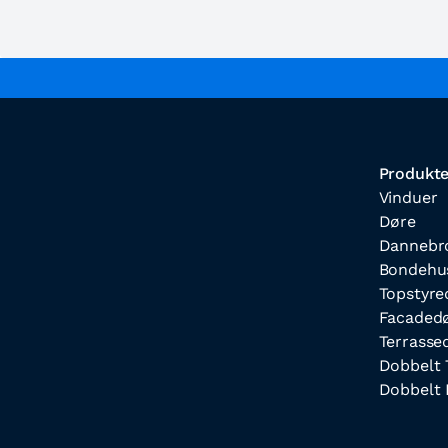
Produkte
Vinduer
Døre
Dannebr
Bondehu
Topstyre
Facaded
Terrasse
Dobbelt 
Dobbelt 