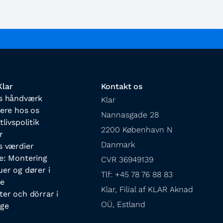
lar
Kontakt os
s håndværk
Klar

iere hos os
Nannasgade 28

tlivspolitik
2200 København N

r
Danmark

s værdier
e: Montering
CVR 36949139

uer og dører i
Tlf: +45 78 76 88 83

e
Klar, Filial af KLAR Aknad 
ter och dörrar i
OÜ, Estland
ige