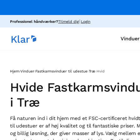
Professionel håndværker?
TIlmeld dig
Login
Vinduer
›
›
›
›
Hjem
Vinduer
Fastkarmsvinduer til udestue
Træ
Hvid
Hvide Fastkarmsvindu
i Træ
Få naturen ind i dit hjem med et FSC-certificeret hvid
til udestuer er af høj kvalitet og til fantastiske prise
og billig løsning, der giver masser af lys. Vælg mellem 