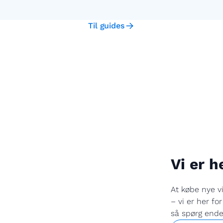
Til guides
Vi er h
At købe nye v
– vi er her fo
så spørg endel