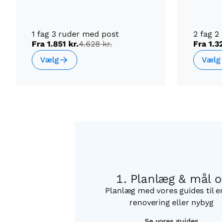
1 fag 3 ruder med post
2 fag 2
Fra
1.851 kr.
4.628 kr.
Fra
1.3
Vælg
Vælg
Planlæg & mål 
Planlæg med vores guides til 
renovering eller nybyg
Se vores guides