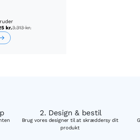
 ruder
25 kr.
3.313 kr.
op
Design & bestil
enten
Brug vores designer til at skræddersy dit
G
produkt