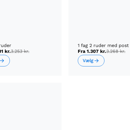
 ruder
1 fag 2 ruder med post
01 kr.
3.253 kr.
Fra
1.307 kr.
3.268 kr.
Vælg