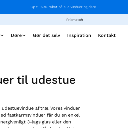
Op til
60
% rabat på alle vinduer og døre
Prismatch
Døre
Gør det selv
Inspiration
Kontakt
er til udestue
t udestuevindue af træ. Vores vinduer
r. Med fastkarmsvinduer får du en enkel
energivenligt 3-lags glas eller den