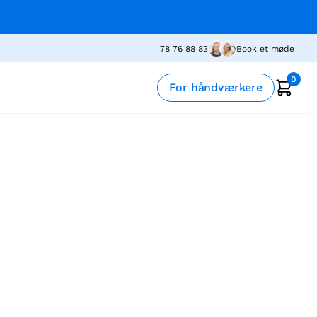
78 76 88 83
Book et møde
0
For håndværkere