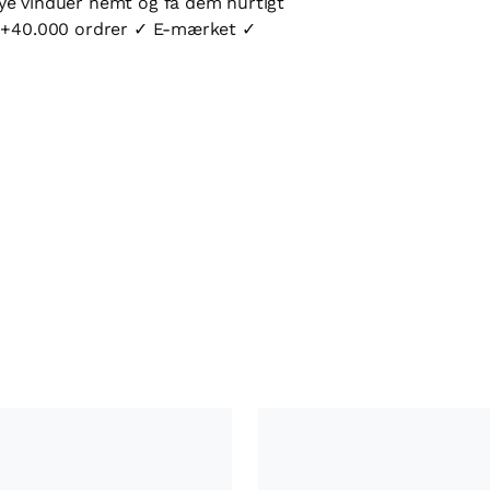
ye vinduer nemt og få dem hurtigt
 ✓ +40.000 ordrer ✓ E-mærket ✓