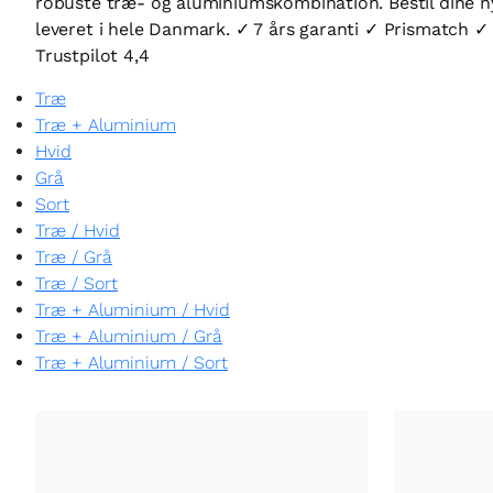
robuste træ- og aluminiumskombination. Bestil dine n
leveret i hele Danmark. ✓ 7 års garanti ✓ Prismatch
Trustpilot 4,4
Træ
Træ + Aluminium
Hvid
Grå
Sort
Træ
/
Hvid
Træ
/
Grå
Træ
/
Sort
Træ + Aluminium
/
Hvid
Træ + Aluminium
/
Grå
Træ + Aluminium
/
Sort