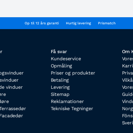
Op til 12 års garanti
Hurtig levering
Prismatch
r
Få svar
Om K
Kundeservice
Vore
Opmåling
Karr
ogsvinduer
Priser og produkter
Priva
svinduer
Betaling
Vilkå
de vinduer
Levering
Vore
øre
Sitemap
Guid
døre
Reklamationer
Vind
Terrassedør
Tekniske Tegninger
Norg
Facadedør
Föns
Sver