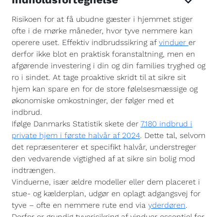
Risikoen for at få ubudne gæster i hjemmet stiger
ofte i de mørke måneder, hvor tyve nemmere kan
operere uset. Effektiv indbrudssikring af
vinduer
er
derfor ikke blot en praktisk foranstaltning, men en
afgørende investering i din og din families tryghed og
ro i sindet. At tage proaktive skridt til at sikre sit
hjem kan spare en for de store følelsesmæssige og
økonomiske omkostninger, der følger med et
indbrud.
Ifølge Danmarks Statistik skete der
7.180 indbrud i
private hjem i første halvår af 2024
. Dette tal, selvom
det repræsenterer et specifikt halvår, understreger
den vedvarende vigtighed af at sikre sin bolig mod
indtrængen.
Vinduerne, især ældre modeller eller dem placeret i
stue- og kælderplan, udgør en oplagt adgangsvej for
tyve – ofte en nemmere rute end via
yderdøren
.
Derfor er grundig tyverisikring af vinduer essentiel for