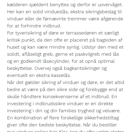
kælderen sjældent benyttes og derfor er uovervåget.
Her kan en solid vindueslås, ekstra sikringsbeslag til
vinduer eller de førnævnte tremmer være afgørende
for at forhindre indbrud.
For tyverisikring af døre er terrassedøren et særligt
kritisk punkt, da den ofte er placeret på bagsiden af
huset og kan være mindre synlig. Udstyr den med et
solidt, aflåseligt greb, gerne et paskvilgreb med lås
og en godkendt låsecylinder, for at opnå optimal
beskyttelse. Overvej også bagkantsikringer og
eventuelt en ekstra kasselås.
Når det gælder sikring af vinduer og døre, er det altid
bedre at være på den sikre side og forebygge end at
skulle håndtere konsekvenserne af et indbrud. En
investering i indbrudssikre vinduer er en direkte
investering i din og din families tryghed og velvære.
En kombination af flere forskellige sikkerhedstiltag
giver ofte den bedste beskyttelse. Når du bestiller
nye vinduer online hos Klar, kan du ofte vælge ekstra