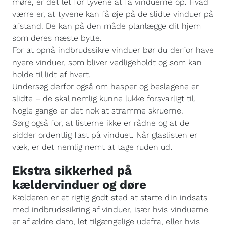
møre, er det let for tyvene at få vinduerne op. Hvad
værre er, at tyvene kan få øje på de slidte vinduer på
afstand. De kan på den måde planlægge dit hjem
som deres næste bytte.
For at opnå indbrudssikre vinduer bør du derfor have
nyere vinduer, som bliver vedligeholdt og som kan
holde til lidt af hvert.
Undersøg derfor også om hasper og beslagene er
slidte – de skal nemlig kunne lukke forsvarligt til.
Nogle gange er det nok at stramme skruerne.
Sørg også for, at listerne ikke er rådne og at de
sidder ordentlig fast på vinduet. Når glaslisten er
væk, er det nemlig nemt at tage ruden ud.
Ekstra sikkerhed på
kældervinduer og døre
Kælderen er et rigtig godt sted at starte din indsats
med indbrudssikring af vinduer, især hvis vinduerne
er af ældre dato, let tilgængelige udefra, eller hvis