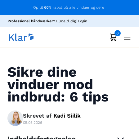
Op til
60
% rabat på alle vinduer og døre
Professionel håndværker?
TIlmeld dig
Login
0
Sikre dine
vinduer mod
indbrud: 6 tips
Skrevet af
Kadi
Siilik
05.05.2026
Indholdsfortegnelse