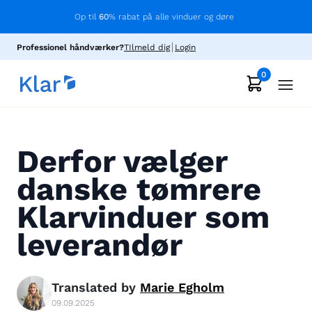
Op til
60
% rabat på alle vinduer og døre
Professionel håndværker?
TIlmeld dig
Login
0
Derfor vælger
danske tømrere
Klarvinduer som
leverandør
Translated by
Marie
Egholm
09.09.2025