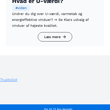
Hvad er U-værdi?
#
viden
Undrer du dig over U-værdi, varmetab og
energieffektive vinduer? ⇒ Se Klars udvalg af
vinduer af højeste kvalitet.
Læs mere
Trustpilot
Op til 12 års garanti