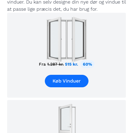
vinduer. Du kan selv designe din nye dør og vindue til
at passe lige præcis det, du har brug for.
Fra
1.287 kr.
515 kr.
60%
Køb Vinduer