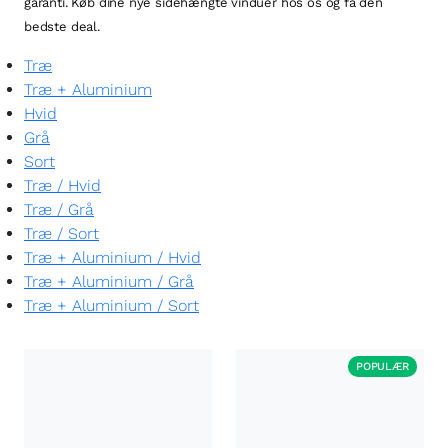
garanti. Køb dine nye sidehængte vinduer hos os og få den
bedste deal.
Træ
Træ + Aluminium
Hvid
Grå
Sort
Træ
/
Hvid
Træ
/
Grå
Træ
/
Sort
Træ + Aluminium
/
Hvid
Træ + Aluminium
/
Grå
Træ + Aluminium
/
Sort
POPULÆR