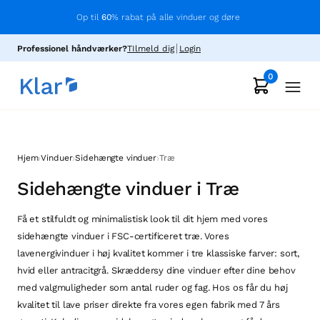
Op til
60
% rabat på alle vinduer og døre
Professionel håndværker?
TIlmeld dig
Login
0
›
›
›
Hjem
Vinduer
Sidehængte vinduer
Træ
Sidehængte vinduer i Træ
Få et stilfuldt og minimalistisk look til dit hjem med vores
sidehængte vinduer i FSC-certificeret træ. Vores
lavenergivinduer i høj kvalitet kommer i tre klassiske farver: sort,
hvid eller antracitgrå. Skræddersy dine vinduer efter dine behov
med valgmuligheder som antal ruder og fag. Hos os får du høj
kvalitet til lave priser direkte fra vores egen fabrik med 7 års