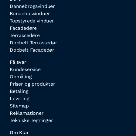
Dannebrogsvinduer
Bondehusvinduer
Topstyrede vinduer
Facadedøre
Terrassedøre
Dobbelt Terrassedør
Dobbelt Facadedør
Få svar
Kundeservice
Opmåling
Priser og produkter
Betaling
Levering
Sitemap
Reklamationer
Tekniske Tegninger
Om Klar