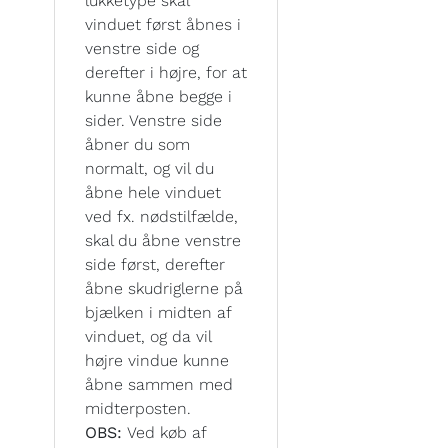
lukketype skal
vinduet først åbnes i
venstre side og
derefter i højre, for at
kunne åbne begge i
sider. Venstre side
åbner du som
normalt, og vil du
åbne hele vinduet
ved fx. nødstilfælde,
skal du åbne venstre
side først, derefter
åbne skudriglerne på
bjælken i midten af
vinduet, og da vil
højre vindue kunne
åbne sammen med
midterposten.
OBS:
Ved køb af