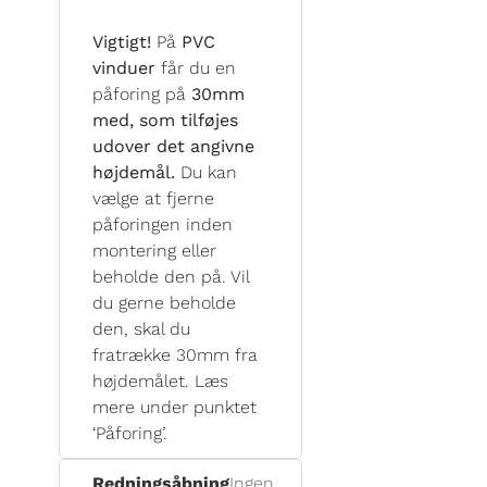
Vigtigt!
På
PVC
vinduer
får du en
påforing på
30mm
med, som tilføjes
udover det angivne
højdemål.
Du kan
vælge at fjerne
påforingen inden
montering eller
beholde den på. Vil
du gerne beholde
den, skal du
fratrække 30mm fra
højdemålet. Læs
mere under punktet
‘Påforing’.
Redningsåbning
Ingen