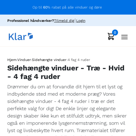
Op til
60
% rabat på alle vinduer og døre
Professionel håndværker?
TIlmeld dig
Login
0
›
›
›
Hjem
Vinduer
Sidehængte vinduer
4 fag 4 ruder
Sidehængte vinduer - Træ - Hvid
- 4 fag 4 ruder
Drømmer du om at forvandle dit hjem til et lyst og
indbydende sted med et moderne præg? Vores
sidehængte vinduer - 4 fag 4 ruder i træ er det
perfekte valg for dig! De enkle linjer og elegante
design skaber ikke kun et stilfuldt udtryk, men sikrer
også en imponerende lysgennemstrømning, som vil
lyst og livsbeskytte hvert rum. Træmaterialet tilfører