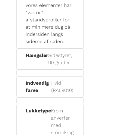
vores elementer har
“varme”
afstandsprofiler for
at minimere dug på
indersiden langs
siderne af ruden.
Hængsler
Sidestyret,
90 grader
Indvendig
Hvid
farve
(RAL9010)
Lukketype
Krom
anverfer
med
stormkrog