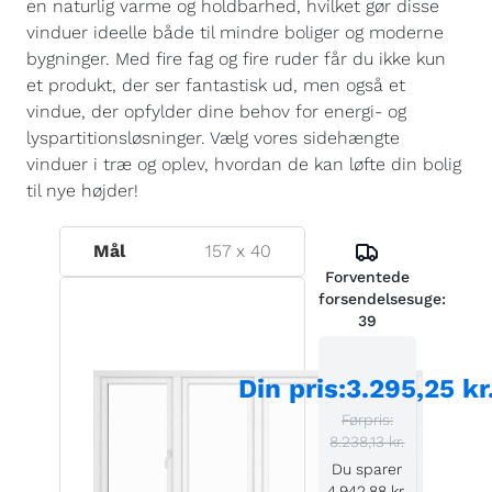
en naturlig varme og holdbarhed, hvilket gør disse
vinduer ideelle både til mindre boliger og moderne
bygninger. Med fire fag og fire ruder får du ikke kun
et produkt, der ser fantastisk ud, men også et
vindue, der opfylder dine behov for energi- og
lyspartitionsløsninger. Vælg vores sidehængte
vinduer i træ og oplev, hvordan de kan løfte din bolig
til nye højder!
Mål
157
x
40
Forventede
forsendelsesuge:
39
Din pris
:
3.295,25 kr
Førpris:
8.238,13 kr.
Du sparer
4.942,88 kr.