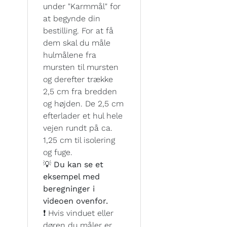
under "Karmmål" for
at begynde din
bestilling. For at få
dem skal du måle
hulmålene fra
mursten til mursten
og derefter trække
2,5 cm fra bredden
og højden. De 2,5 cm
efterlader et hul hele
vejen rundt på ca.
1,25 cm til isolering
og fuge.
💡 Du kan se et
eksempel med
beregninger i
videoen ovenfor.
❗ Hvis vinduet eller
døren du måler er