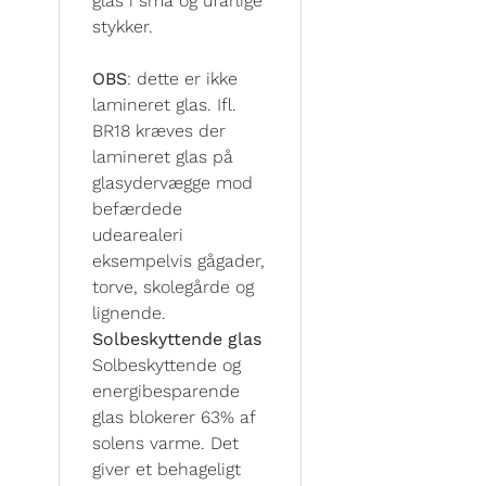
glas i små og ufarlige
stykker.
OBS
: dette er ikke
lamineret glas. Ifl.
BR18 kræves der
lamineret glas på
glasydervægge mod
befærdede
udearealeri
eksempelvis gågader,
torve, skolegårde og
lignende.
Solbeskyttende glas
Solbeskyttende og
energibesparende
glas blokerer 63% af
solens varme. Det
giver et behageligt