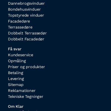
Dannebrogsvinduer
Bondehusvinduer
Topstyrede vinduer
Facadedøre
Terrassedøre
Dobbelt Terrassedør
Dobbelt Facadedør
Få svar
Kundeservice
Opmåling
Priser og produkter
Betaling
Levering
Sitemap
Reklamationer
Tekniske Tegninger
Om Klar