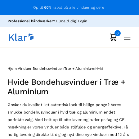
Op til
60
% rabat på alle vinduer og døre
Professionel håndværker?
TIlmeld dig
Login
0
›
›
›
›
Hjem
Vinduer
Bondehusvinduer
Træ + Aluminium
Hvid
Hvide Bondehusvinduer i Træ +
Aluminium
Ønsker du kvalitet i et autentisk look til billige penge? Vores
smukke bondehusvinduer i hvid træ og aluminium er det
perfekte valg. Med helt op til otte lavenergiruder pr. fag og CE-
mærkning er vores vinduer både stilfulde og energieffektive. Få
hurtig levering direkte til dig og nyd dine nye vinduer med 12 års