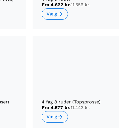
Fra
4.622 kr.
11.556 kr.
Vælg
sser)
4 fag 8 ruder (Topsprosse)
Fra
4.577 kr.
11.443 kr.
Vælg