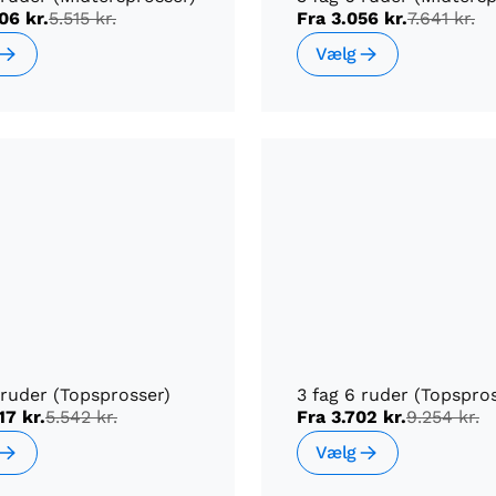
06 kr.
5.515 kr.
Fra
3.056 kr.
7.641 kr.
Vælg
 ruder (Topsprosser)
3 fag 6 ruder (Topspro
17 kr.
5.542 kr.
Fra
3.702 kr.
9.254 kr.
Vælg