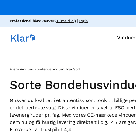
Professionel håndværker?
TIlmeld dig
Login
Vinduer
›
›
›
›
Hjem
Vinduer
Bondehusvinduer
Træ
Sort
Sorte Bondehusvindue
Ønsker du kvalitet i et autentisk sort look til billig
er det perfekte valg. Disse vinduer er lavet af FSC-cert
lavenergiruder pr. fag. Med vores CE-mærkede vinduer 
dem nu og få hurtig levering direkte til dig. ✓ 7 års 
E-mærket ✓ Trustpilot 4,4