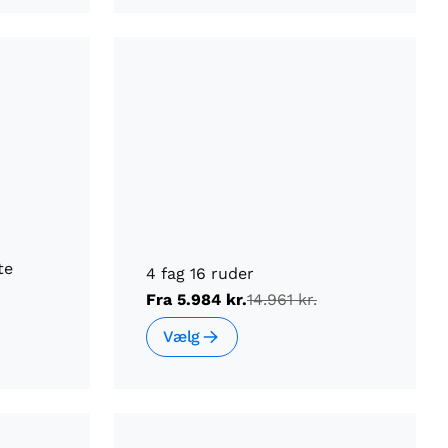
te
4 fag 16 ruder
Fra
5.984 kr.
14.961 kr.
Vælg