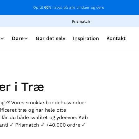
Op til
60
% rabat på alle vinduer og døre
Prismatch
Døre
Gør det selv
Inspiration
Kontakt
r i Træ
e penge? Vores smukke bondehusvinduer
ificeret træ og har hele otte
får du både kvalitet og ydeevne. Køb
garanti ✓ Prismatch ✓ +40.000 ordre ✓