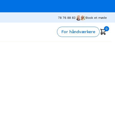
78 76 88 83
Book et møde
0
For håndværkere