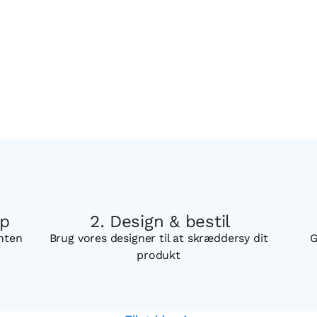
op
Design & bestil
enten
Brug vores designer til at skræddersy dit
G
produkt