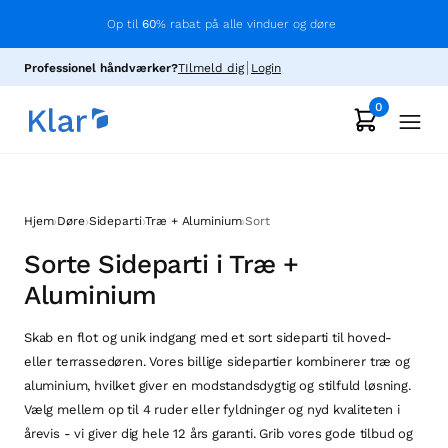
Op til
60
% rabat på alle vinduer og døre
Professionel håndværker?
TIlmeld dig
Login
0
›
›
›
›
Hjem
Døre
Sideparti
Træ + Aluminium
Sort
Sorte Sideparti i Træ +
Aluminium
Skab en flot og unik indgang med et sort sideparti til hoved-
eller terrassedøren. Vores billige sidepartier kombinerer træ og
aluminium, hvilket giver en modstandsdygtig og stilfuld løsning.
Vælg mellem op til 4 ruder eller fyldninger og nyd kvaliteten i
årevis - vi giver dig hele 12 års garanti. Grib vores gode tilbud og