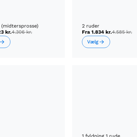
 (midtersprosse)
2 ruder
23 kr.
4.306 kr.
Fra
1.834 kr.
4.585 kr.
Vælg
1 fyldning 1 rude