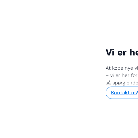
Vi er h
At købe nye v
– vi er her fo
så spørg endel
Kontakt os