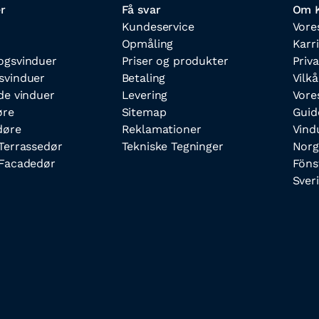
r
Få svar
Om K
Kundeservice
Vore
Opmåling
Karr
ogsvinduer
Priser og produkter
Priva
svinduer
Betaling
Vilkå
de vinduer
Levering
Vore
øre
Sitemap
Guid
døre
Reklamationer
Vind
Terrassedør
Tekniske Tegninger
Norg
Facadedør
Föns
Sver