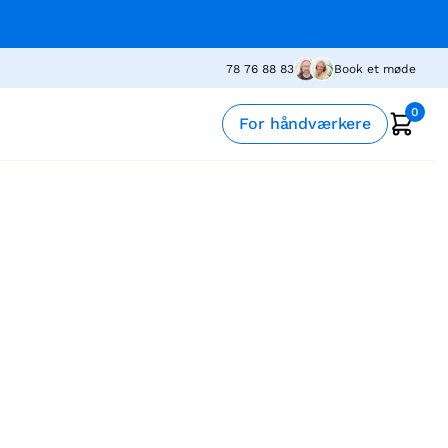
78 76 88 83
Book et møde
0
For håndværkere