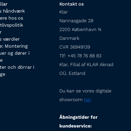
lar
Kontakt os
s håndværk
Klar

iere hos os
Nannasgade 28

tlivspolitik
2200 København N

r
Danmark

s værdier
e: Montering
CVR 36949139

uer og dører i
Tlf: +45 78 76 88 83

e
Klar, Filial af KLAR Aknad 
ter och dörrar i
OÜ, Estland
ige
Du kan se vores digitale 
showroom 
her
Åbningstider for 
kundeservice: