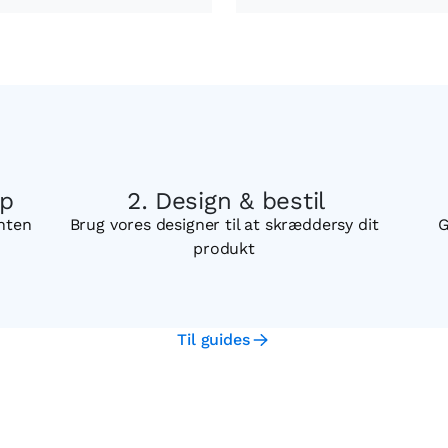
op
Design & bestil
enten
Brug vores designer til at skræddersy dit
G
produkt
Til guides