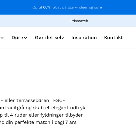
Op til
60
% rabat på alle vinduer og døre
Prismatch
Døre
Gør det selv
Inspiration
Kontakt
d- eller terrassedøren i FSC-
 antracitgrå og skab et elegant udtryk
p til 4 ruder eller fyldninger tilbyder
ind din perfekte match i dag! 7 års