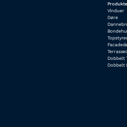
Produkte
Vinduer
Døre
Dannebr
Bondehu
Topstyre
Facaded
Terrasse
Dobbelt 
Dobbelt 