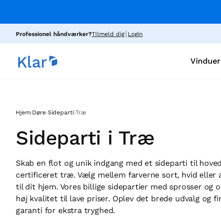
Professionel håndværker?
TIlmeld dig
Login
Vinduer
›
›
›
Hjem
Døre
Sideparti
Træ
Sideparti i Træ
Skab en flot og unik indgang med et sideparti til hove
certificeret træ. Vælg mellem farverne sort, hvid eller
til dit hjem. Vores billige sidepartier med sprosser og o
høj kvalitet til lave priser. Oplev det brede udvalg og f
garanti for ekstra tryghed.