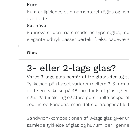
Kura
Kura er ligeledes et ornamenteret råglas og ken
overflade.
Satinovo
Satinovo er den mere moderne type råglas, med
elegante udtryk passer perfekt f. eks. badevære
Glas
3- eller 2-lags glas?
Vores 3-lags glas består af tre glasruder og 
Tykkelsen på glasset varierer mellem 3-6 mm 
dette en tykkelse på 48 mm for klart glas og e
rigtig god isolering og store potentielle bespar
godt imod kondens, men dette afhænger af luftf
Sandwich-kompositionen af 3-lags glas giver unæ
samlede tykkelse af glas og hulrum, der i genne