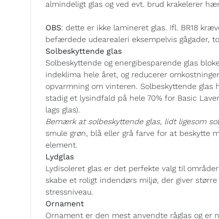
almindeligt glas og ved evt. brud krakelerer hær
OBS
: dette er ikke lamineret glas. Ifl. BR18 k
befærdede udearealeri eksempelvis gågader, tor
Solbeskyttende glas
Solbeskyttende og energibesparende glas bloker
indeklima hele året, og reducerer omkostning
opvarmning om vinteren. Solbeskyttende glas h
stadig et lysindfald på hele 70% for Basic Lave
lags glas).
Bemærk at solbeskyttende glas, lidt ligesom solb
smule grøn, blå eller grå farve for at beskytte 
element.
Lydglas
Lydisoleret glas er det perfekte valg til områd
skabe et roligt indendørs miljø, der giver størr
stressniveau.
Ornament
Ornament er den mest anvendte råglas og er n