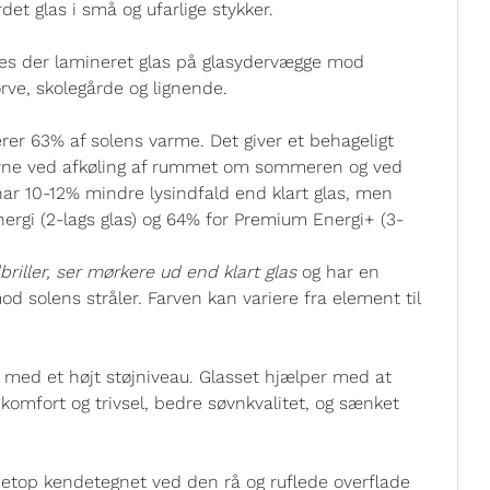
det glas i små og ufarlige stykker.
ræves der lamineret glas på glasydervægge mod
ve, skolegårde og lignende.
er 63% af solens varme. Det giver et behageligt
erne ved afkøling af rummet om sommeren og ved
ar 10-12% mindre lysindfald end klart glas, men
nergi (2-lags glas) og 64% for Premium Energi+ (3-
riller, ser mørkere ud end klart glas
og har en
mod solens stråler. Farven kan variere fra element til
er med et højt støjniveau. Glasset hjælper med at
e komfort og trivsel, bedre søvnkvalitet, og sænket
etop kendetegnet ved den rå og ruflede overflade