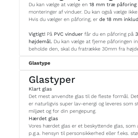
Du kan vælge at vælge en
18 mm træ påforing 
monteringer af vinduer. Du kan også vælge ikke
Hvis du vælger en påforing, er
de 18 mm inklud
Vigtigt!
På
PVC vinduer
får du en påforing på
3
højdemål.
Du kan vælge at fjerne påforingen i
beholde den, skal du fratrække 30mm fra højde
Glastype
Glastyper
Klart glas
Det mest anvendte glas til de fleste formål. Det 
er naturligvis super lav-energi og leveres som
miljøet og for din pengepung.
Hærdet glas
Vores hærdet glas er et beskyttende glas, som 
p.g.a. hensyn til personsikkerhed eller f.eks. s