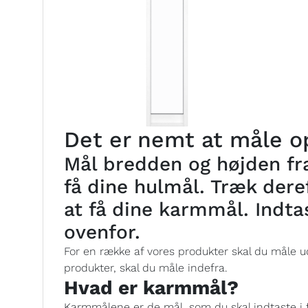
Det er nemt at måle op
Mål bredden og højden fra
få dine hulmål. Træk deref
at få dine karmmål. Indta
ovenfor.
For en række af vores produkter skal du måle ud
produkter, skal du måle indefra.
Hvad er karmmål?
Karmmålene er de mål, som du skal indtaste i 