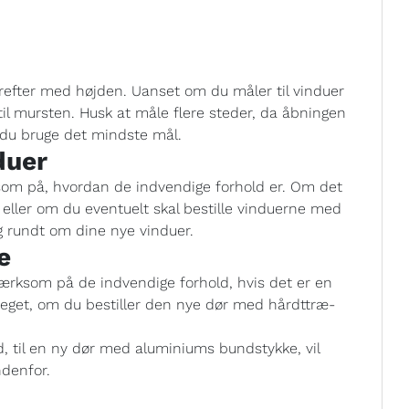
refter med højden. Uanset om du måler til vinduer
til mursten. Husk at måle flere steder, da åbningen
l du bruge det mindste mål.
duer
om på, hvordan de indvendige forhold er. Om det
 eller om du eventuelt skal bestille vinduerne med
ng rundt om dine nye vinduer.
e
mærksom på de indvendige forhold, hvis det er en
meget, om du bestiller den nye dør med hårdttræ-
, til en ny dør med aluminiums bundstykke, vil
ndenfor.