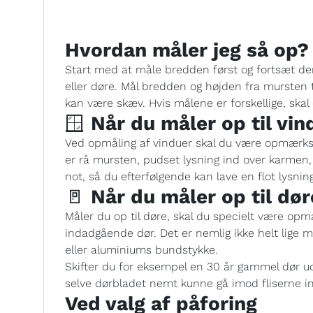
Hvordan måler jeg så op?
Start med at måle bredden først og fortsæt de
eller døre. Mål bredden og højden fra mursten 
kan være skæv. Hvis målene er forskellige, ska
🪟
Når du måler op til vin
Ved opmåling af vinduer skal du være opmærks
er rå mursten, pudset lysning ind over karmen,
not, så du efterfølgende kan lave en flot lysni
🚪
Når du måler op til dør
Måler du op til døre, skal du specielt være op
indadgående dør. Det er nemlig ikke helt lige 
eller aluminiums bundstykke.
Skifter du for eksempel en 30 år gammel dør ud
selve dørbladet nemt kunne gå imod fliserne i
Ved valg af påforing