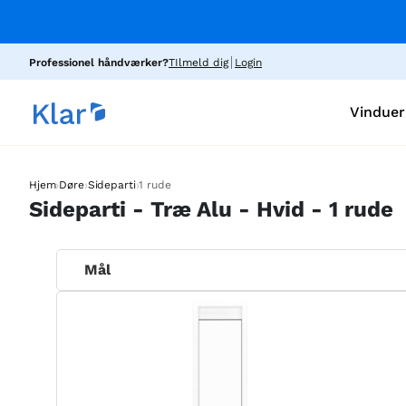
Professionel håndværker?
TIlmeld dig
Login
Vinduer
›
›
›
Hjem
Døre
Sideparti
1 rude
Sideparti - Træ Alu - Hvid - 1 rude
Mål