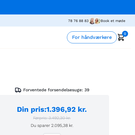
78 76 88 83
Book et møde
0
For håndværkere
Forventede forsendelsesuge:
39
Din pris
:
1.396,92 kr.
Førpris:
3.492,30 kr.
Du sparer
2.095,38 kr.