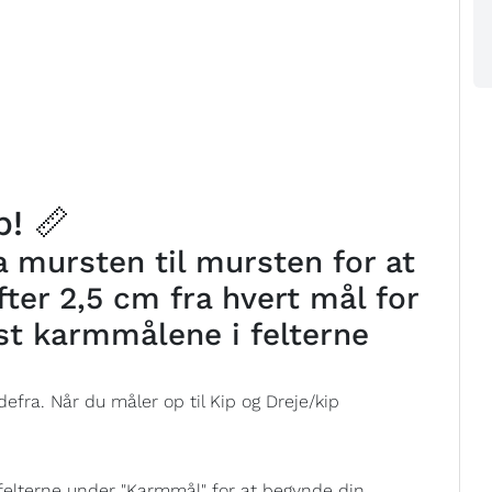
! 📏
 mursten til mursten for at
ter 2,5 cm fra hvert mål for
st karmmålene i felterne
efra. Når du måler op til Kip og Dreje/kip
felterne under "Karmmål" for at begynde din