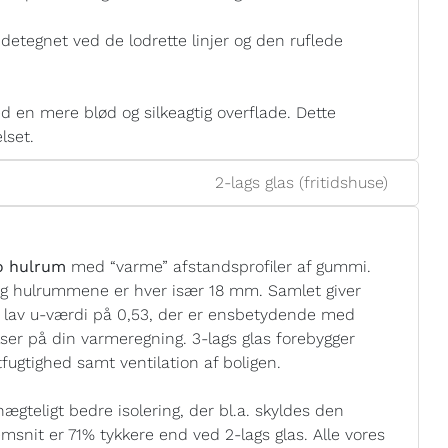
detegnet ved de lodrette linjer og den ruflede
 en mere blød og silkeagtig overflade. Dette
lset.
2-lags glas (fritidshuse)
to hulrum
med “varme” afstandsprofiler af gummi.
og hulrummene er hver især 18 mm. Samlet giver
n lav u-værdi på 0,53, der er ensbetydende med
elser på din varmeregning. 3-lags glas forebygger
ugtighed samt ventilation af boligen.
gteligt bedre isolering, der bl.a. skyldes den
msnit er 71% tykkere end ved 2-lags glas. Alle vores