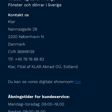
Fönster och dörrar i Sverige
Kontakt os
Klar

Nannasgade 28

2200 København N

Danmark

CVR 36949139

Tlf: +45 78 76 88 83

Klar, Filial af KLAR Aknad OÜ, Estland
Du kan se vores digitale showroom 
her
Åbningstider for kundeservice:
Mandag–torsdag: 09.00–16.00

Fredag: 09.00–15.00