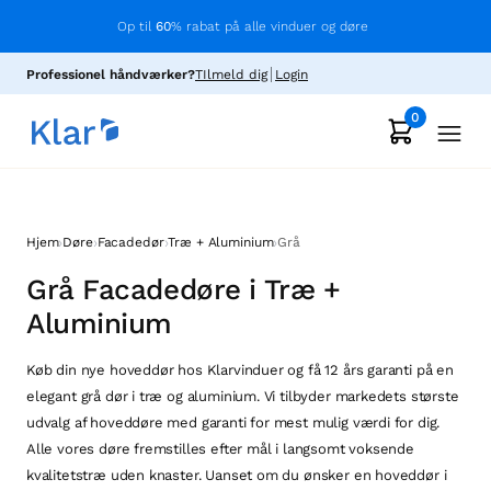
Op til
60
% rabat på alle vinduer og døre
Professionel håndværker?
TIlmeld dig
Login
0
›
›
›
›
Hjem
Døre
Facadedør
Træ + Aluminium
Grå
Grå Facadedøre i Træ +
Aluminium
Køb din nye hoveddør hos Klarvinduer og få 12 års garanti på en
elegant grå dør i træ og aluminium. Vi tilbyder markedets største
udvalg af hoveddøre med garanti for mest mulig værdi for dig.
Alle vores døre fremstilles efter mål i langsomt voksende
kvalitetstræ uden knaster. Uanset om du ønsker en hoveddør i