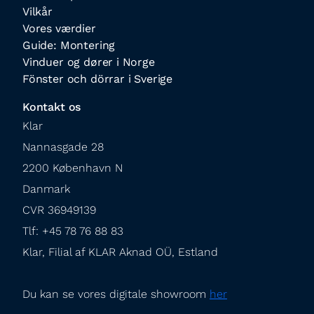
Vilkår
Vores værdier
Guide: Montering
Vinduer og dører i Norge
Fönster och dörrar i Sverige
Kontakt os
Klar

Nannasgade 28

2200 København N

Danmark

CVR 36949139

Tlf: +45 78 76 88 83

Klar, Filial af KLAR Aknad OÜ, Estland
Du kan se vores digitale showroom 
her