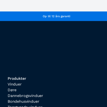
Op til 12 års garanti
Produkter
Vinduer
Døre
Dannebrogsvinduer
Bondehusvinduer