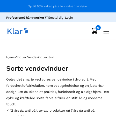
Op til
60
% rabat på alle vinduer og døre
Professionel håndværker?
TIlmeld dig
Login
0
›
›
›
Hjem
Vinduer
Vendevinduer
Sort
Sorte vendevinduer
Oplev det smarte ved vores vendevindue i dyb sort. Med
forbedret luftcirkulation, nem vedligeholdelse og en justerbar
design kan du skabe et praktisk, funktionelt og alsidigt hjem. Den
dybe og kraftfulde sorte farve tilfører en stilfuld og moderne
touch.
✓ 12 års garanti på træ-alu produkter og 7 års garanti på