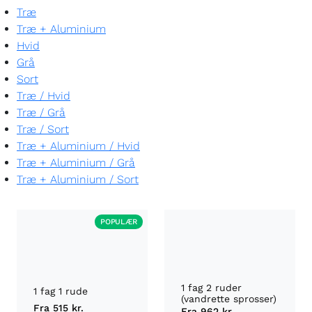
Træ
Træ + Aluminium
Hvid
Grå
Sort
Træ
/
Hvid
Træ
/
Grå
Træ
/
Sort
Træ + Aluminium
/
Hvid
Træ + Aluminium
/
Grå
Træ + Aluminium
/
Sort
POPULÆR
1 fag 2 ruder
1 fag 1 rude
(vandrette sprosser)
Fra
515 kr.
Fra
962 kr.