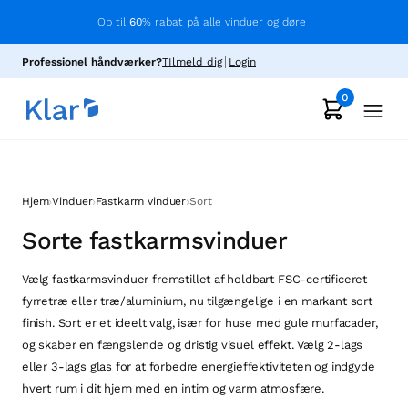
Op til
60
% rabat på alle vinduer og døre
Professionel håndværker?
TIlmeld dig
Login
0
›
›
›
Hjem
Vinduer
Fastkarm vinduer
Sort
Sorte fastkarmsvinduer
Vælg fastkarmsvinduer fremstillet af holdbart FSC-certificeret
fyrretræ eller træ/aluminium, nu tilgængelige i en markant sort
finish. Sort er et ideelt valg, især for huse med gule murfacader,
og skaber en fængslende og dristig visuel effekt. Vælg 2-lags
eller 3-lags glas for at forbedre energieffektiviteten og indgyde
hvert rum i dit hjem med en intim og varm atmosfære.