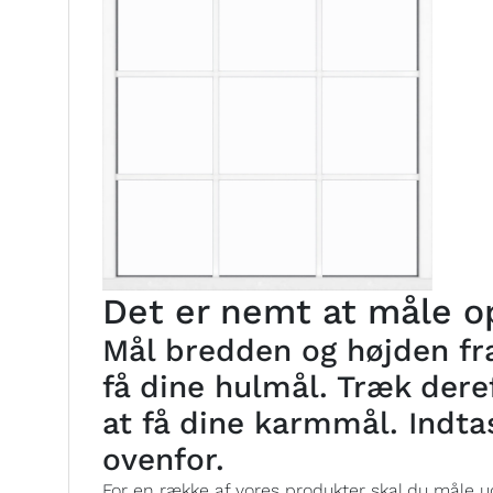
Det er nemt at måle op
Mål bredden og højden fra
få dine hulmål. Træk deref
at få dine karmmål. Indta
ovenfor.
For en række af vores produkter skal du måle ud