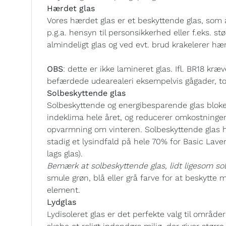
Hærdet glas
Vores hærdet glas er et beskyttende glas, som 
p.g.a. hensyn til personsikkerhed eller f.eks. s
almindeligt glas og ved evt. brud krakelerer hær
OBS
: dette er ikke lamineret glas. Ifl. BR18 k
befærdede udearealeri eksempelvis gågader, tor
Solbeskyttende glas
Solbeskyttende og energibesparende glas bloker
indeklima hele året, og reducerer omkostning
opvarmning om vinteren. Solbeskyttende glas h
stadig et lysindfald på hele 70% for Basic Lave
lags glas).
Bemærk at solbeskyttende glas, lidt ligesom solb
smule grøn, blå eller grå farve for at beskytte 
element.
Lydglas
Lydisoleret glas er det perfekte valg til områd