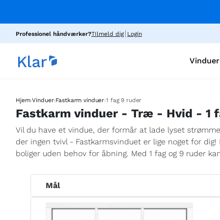
Professionel håndværker?
TIlmeld dig
Login
Vinduer
›
›
›
Hjem
Vinduer
Fastkarm vinduer
1 fag 9 ruder
Fastkarm vinduer - Træ - Hvid - 1 f
Vil du have et vindue, der formår at lade lyset strømm
der ingen tvivl - Fastkarmsvinduet er lige noget for dig
boliger uden behov for åbning. Med 1 fag og 9 ruder kan 
Mål