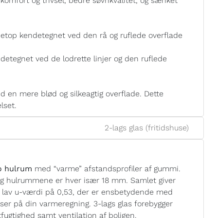
e komfort og trivsel, bedre søvnkvalitet, og sænket
etop kendetegnet ved den rå og ruflede overflade
detegnet ved de lodrette linjer og den ruflede
 en mere blød og silkeagtig overflade. Dette
lset.
2-lags glas (fritidshuse)
to hulrum
med “varme” afstandsprofiler af gummi.
og hulrummene er hver især 18 mm. Samlet giver
n lav u-værdi på 0,53, der er ensbetydende med
elser på din varmeregning. 3-lags glas forebygger
ugtighed samt ventilation af boligen.