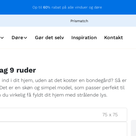
Op til
60
% rabat på alle vinduer og døre
Prismatch
Døre
Gør det selv
Inspiration
Kontakt
ag 9 ruder
e ind i dit hjem, uden at det koster en bondegård? Så er
! Det er en skøn og simpel model, som passer perfekt til
du virkelig få fyldt dit hjem med strålende lys.
75
x
75