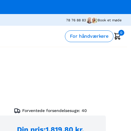
78 76 88 83
Book et møde
0
For håndværkere
Forventede forsendelsesuge:
40
Din pris
:
1.819,80 kr.