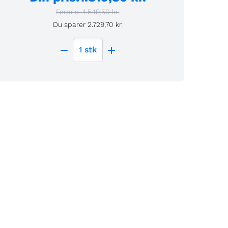
Førpris:
4.549,50 kr.
Du sparer
2.729,70 kr.
1
stk