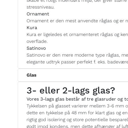
skabe et roligt indendørs miljø, der giver størr
stressniveau.
Ornament
Ornament er den mest anvendte råglas og er n
Kura
Kura er ligeledes et ornamenteret råglas og ken
overflade.
Satinovo
Satinovo er den mere moderne type råglas, med
elegante udtryk passer perfekt f. eks. badevære
Glas
3- eller 2-lags glas?
Vores 3-lags glas består af tre glasruder og 
Tykkelsen på glasset varierer mellem 3-6 mm 
dette en tykkelse på 48 mm for klart glas og e
rigtig god isolering og store potentielle bespar
godt imod kondens, men dette afhænger af luftf