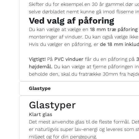
Skifter du for eksempel en 30 år gammel dør ud
selve dørbladet nemt kunne gå imod fliserne i
Ved valg af påforing
Du kan vælge at vælge en
18 mm træ påforing 
monteringer af vinduer. Du kan også vælge ikke
Hvis du vælger en påforing, er
de 18 mm inklud
Vigtigt!
På
PVC vinduer
får du en påforing på
3
højdemål.
Du kan vælge at fjerne påforingen i
beholde den, skal du fratrække 30mm fra højde
Glastype
Glastyper
Klart glas
Det mest anvendte glas til de fleste formål. Det 
er naturligvis super lav-energi og leveres som
miljøet og for din pengepung.