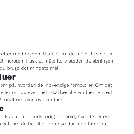
refter med højden. Uanset om du måler til vinduer
til mursten. Husk at måle flere steder, da åbningen
l du bruge det mindste mål.
duer
om på, hvordan de indvendige forhold er. Om det
 eller om du eventuelt skal bestille vinduerne med
ng rundt om dine nye vinduer.
e
mærksom på de indvendige forhold, hvis det er en
meget, om du bestiller den nye dør med hårdttræ-