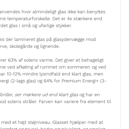
anvendes hvor almindeligt glas ikke kan benyttes
tørre temperaturforskelle. Det er 4x stærkere end
det glas i små og ufarlige stykker.
ræves der lamineret glas på glasydervægge mod
ve, skolegårde og lignende.
er 63% af solens varme. Det giver et behageligt
erne ved afkøling af rummet om sommeren og ved
ar 10-12% mindre lysindfald end klart glas, men
nergi (2-lags glas) og 64% for Premium Energi+ (3-
riller, ser mørkere ud end klart glas
og har en
mod solens stråler. Farven kan variere fra element til
er med et højt støjniveau. Glasset hjælper med at