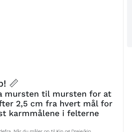
! 📏
 mursten til mursten for at
ter 2,5 cm fra hvert mål for
st karmmålene i felterne
efra. Når du måler op til Kip og Dreje/kip