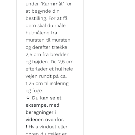
under "Karmmål" for
at begynde din
bestilling. For at få
dem skal du måle
hulmålene fra
mursten til mursten
og derefter trække
2,5 cm fra bredden
og højden. De 2,5 cm
efterlader et hul hele
vejen rundt på ca.
1,25 cm til isolering
og fuge.
💡 Du kan se et
eksempel med
beregninger i
videoen ovenfor.
❗ Hvis vinduet eller
døren du måler er