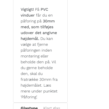
Vigtigt!
På
PVC
vinduer
får du en
påforing på
30mm
med, som tilføjes
udover det angivne
højdemål.
Du kan
vælge at fjerne
påforingen inden
montering eller
beholde den på. Vil
du gerne beholde
den, skal du
fratrække 30mm fra
højdemålet. Læs
mere under punktet
‘Påforing’.
Glastype
Klart glas