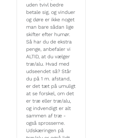
uden tvivl bedre
betale sig, og vinduer
og døre er ikke noget
man bare sådan lige
skifter efter humør.
Så har du de ekstra
penge, anbefaler vi
ALTID, at du vælger
træ/alu. Hvad med
udseendet så? Står
du på 1 m. afstand,
er det tæt på umuligt
at se forskel, om det
er træ eller træ/alu,
og indvendigt er alt
sammen af træ -
også sprosserne.
Udskæringen på
træ/alu er også lidt