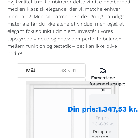
høj kvalitet træ, kombinerer dette vindue holdbarhed
med en klassisk elegance, der vil matche enhver
indretning. Med sit harmoniske design og naturlige
materiale får du ikke alene et vindue, men også et
elegant fokuspunkt i dit hjem. Investér i vores
topstyrede vindue og oplev den perfekte balance
mellem funktion og æstetik – det kan ikke blive
bedre!
Mål
38
x
41
Forventede
forsendelsesuge:
39
Din pris
:
1.347,53 kr
Førpris:
3.368,82 kr.
Du sparer
2.021,29 kr.