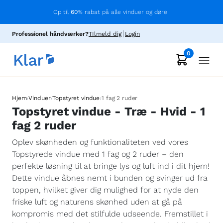
Op til
60
% rabat på alle vinduer og døre
Professionel håndværker?
TIlmeld dig
Login
0
›
›
›
Hjem
Vinduer
Topstyret vindue
1 fag 2 ruder
Topstyret vindue - Træ - Hvid - 1
fag 2 ruder
Oplev skønheden og funktionaliteten ved vores
Topstyrede vindue med 1 fag og 2 ruder – den
perfekte løsning til at bringe lys og luft ind i dit hjem!
Dette vindue åbnes nemt i bunden og svinger ud fra
toppen, hvilket giver dig mulighed for at nyde den
friske luft og naturens skønhed uden at gå på
kompromis med det stilfulde udseende. Fremstillet i