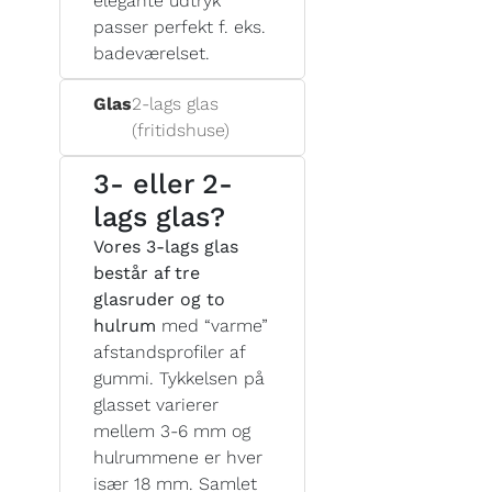
elegante udtryk
passer perfekt f. eks.
badeværelset.
Glas
2-lags glas
(fritidshuse)
3- eller 2-
lags glas?
Vores 3-lags glas
består af tre
glasruder og to
hulrum
med “varme”
afstandsprofiler af
gummi. Tykkelsen på
glasset varierer
mellem 3-6 mm og
hulrummene er hver
især 18 mm. Samlet