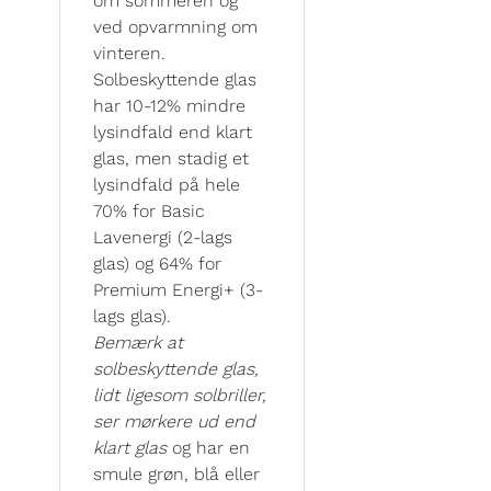
om sommeren og
ved opvarmning om
vinteren.
Solbeskyttende glas
har 10-12% mindre
lysindfald end klart
glas, men stadig et
lysindfald på hele
70% for Basic
Lavenergi (2-lags
glas) og 64% for
Premium Energi+ (3-
lags glas).
Bemærk at
solbeskyttende glas,
lidt ligesom solbriller,
ser mørkere ud end
klart glas
og har en
smule grøn, blå eller