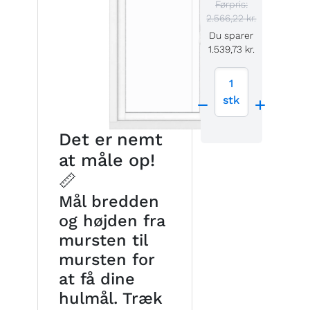
Førpris:
2.566,22 kr.
Du sparer
1.539,73 kr.
1
stk
Det er nemt
at måle op!
📏
Mål bredden
og højden fra
mursten til
mursten for
at få dine
hulmål. Træk