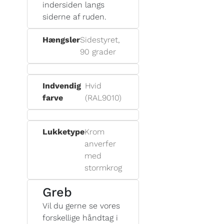
indersiden langs
siderne af ruden.
Hængsler
Sidestyret,
90 grader
Indvendig
Hvid
farve
(RAL9010)
Lukketype
Krom
anverfer
med
stormkrog
Greb
Vil du gerne se vores
forskellige håndtag i