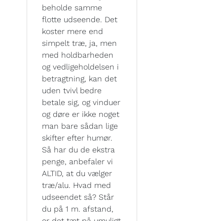
beholde samme
flotte udseende. Det
koster mere end
simpelt træ, ja, men
med holdbarheden
og vedligeholdelsen i
betragtning, kan det
uden tvivl bedre
betale sig, og vinduer
og døre er ikke noget
man bare sådan lige
skifter efter humør.
Så har du de ekstra
penge, anbefaler vi
ALTID, at du vælger
træ/alu. Hvad med
udseendet så? Står
du på 1 m. afstand,
er det tæt på umuligt