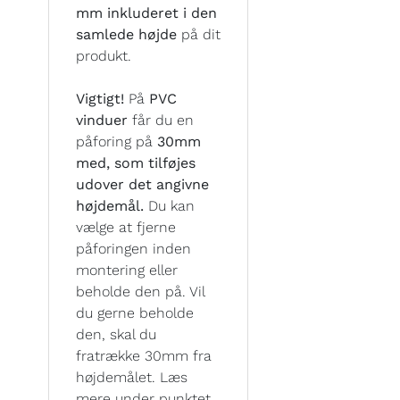
mm inkluderet i den
samlede højde
på dit
produkt.
Vigtigt!
På
PVC
vinduer
får du en
påforing på
30mm
med, som tilføjes
udover det angivne
højdemål.
Du kan
vælge at fjerne
påforingen inden
montering eller
beholde den på. Vil
du gerne beholde
den, skal du
fratrække 30mm fra
højdemålet. Læs
mere under punktet