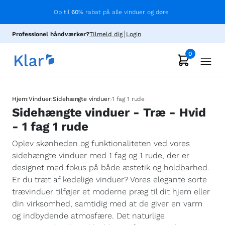
Op til
60
% rabat på alle vinduer og døre
Professionel håndværker?
TIlmeld dig
Login
0
›
›
›
Hjem
Vinduer
Sidehængte vinduer
1 fag 1 rude
Sidehængte vinduer - Træ - Hvid
- 1 fag 1 rude
Oplev skønheden og funktionaliteten ved vores
sidehængte vinduer med 1 fag og 1 rude, der er
designet med fokus på både æstetik og holdbarhed.
Er du træt af kedelige vinduer? Vores elegante sorte
trævinduer tilføjer et moderne præg til dit hjem eller
din virksomhed, samtidig med at de giver en varm
og indbydende atmosfære. Det naturlige