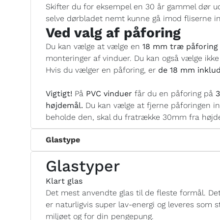
Skifter du for eksempel en 30 år gammel dør ud
selve dørbladet nemt kunne gå imod fliserne i
Ved valg af påforing
Du kan vælge at vælge en
18 mm træ påforing 
monteringer af vinduer. Du kan også vælge ikke
Hvis du vælger en påforing, er
de 18 mm inklud
Vigtigt!
På
PVC vinduer
får du en påforing på
3
højdemål.
Du kan vælge at fjerne påforingen i
beholde den, skal du fratrække 30mm fra højde
Glastype
Glastyper
Klart glas
Det mest anvendte glas til de fleste formål. Det 
er naturligvis super lav-energi og leveres som
miljøet og for din pengepung.