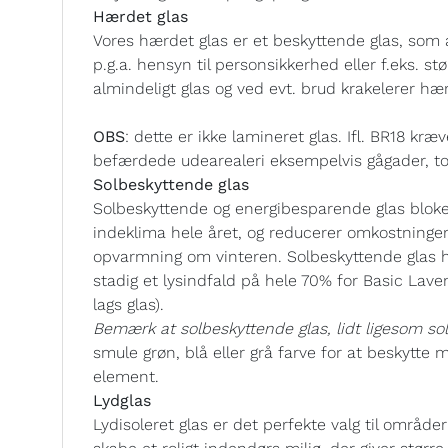
Hærdet glas
Vores hærdet glas er et beskyttende glas, som 
p.g.a. hensyn til personsikkerhed eller f.eks. s
almindeligt glas og ved evt. brud krakelerer hær
OBS
: dette er ikke lamineret glas. Ifl. BR18 k
befærdede udearealeri eksempelvis gågader, tor
Solbeskyttende glas
Solbeskyttende og energibesparende glas bloker
indeklima hele året, og reducerer omkostning
opvarmning om vinteren. Solbeskyttende glas h
stadig et lysindfald på hele 70% for Basic Lave
lags glas).
Bemærk at solbeskyttende glas, lidt ligesom solb
smule grøn, blå eller grå farve for at beskytte 
element.
Lydglas
Lydisoleret glas er det perfekte valg til områd