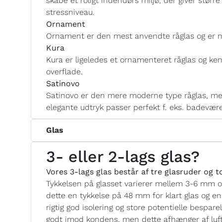
skabe et roligt indendørs miljø, der giver størr
stressniveau.
Ornament
Ornament er den mest anvendte råglas og er n
Kura
Kura er ligeledes et ornamenteret råglas og ken
overflade.
Satinovo
Satinovo er den mere moderne type råglas, med
elegante udtryk passer perfekt f. eks. badevære
Glas
3- eller 2-lags glas?
Vores 3-lags glas består af tre glasruder og 
Tykkelsen på glasset varierer mellem 3-6 mm 
dette en tykkelse på 48 mm for klart glas og e
rigtig god isolering og store potentielle bespar
godt imod kondens, men dette afhænger af luftf