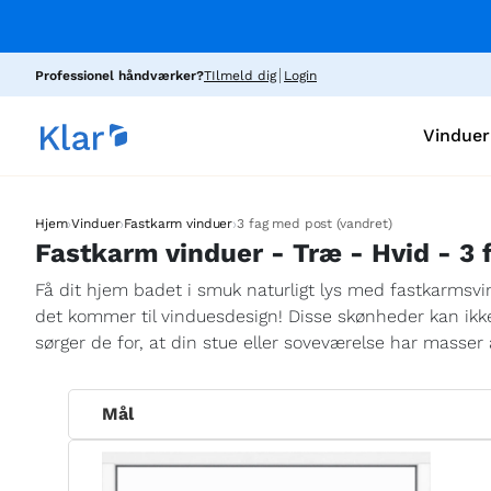
Professionel håndværker?
TIlmeld dig
Login
Vinduer
›
›
›
Hjem
Vinduer
Fastkarm vinduer
3 fag med post (vandret)
Fastkarm vinduer - Træ - Hvid - 3 
Få dit hjem badet i smuk naturligt lys med fastkarmsvi
det kommer til vinduesdesign! Disse skønheder kan ikk
sørger de for, at din stue eller soveværelse har masser 
Mål