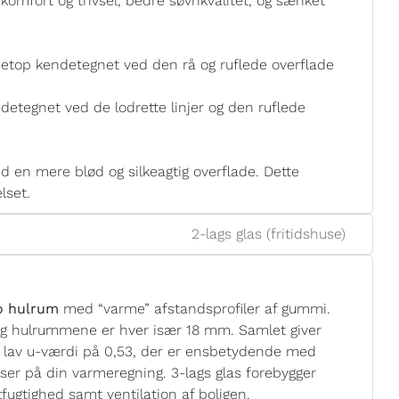
e komfort og trivsel, bedre søvnkvalitet, og sænket
etop kendetegnet ved den rå og ruflede overflade
detegnet ved de lodrette linjer og den ruflede
 en mere blød og silkeagtig overflade. Dette
lset.
2-lags glas (fritidshuse)
to hulrum
med “varme” afstandsprofiler af gummi.
og hulrummene er hver især 18 mm. Samlet giver
n lav u-værdi på 0,53, der er ensbetydende med
elser på din varmeregning. 3-lags glas forebygger
ugtighed samt ventilation af boligen.