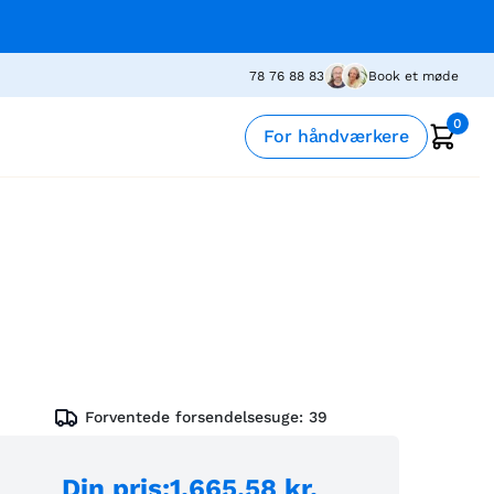
78 76 88 83
Book et møde
0
For håndværkere
Forventede forsendelsesuge:
39
Din pris
:
1.665,58 kr.