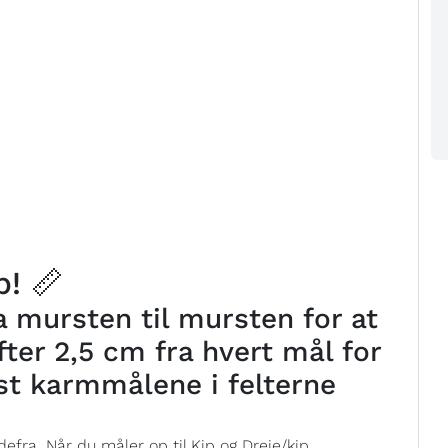
! 📏
 mursten til mursten for at
ter 2,5 cm fra hvert mål for
st karmmålene i felterne
efra. Når du måler op til Kip og Dreje/kip