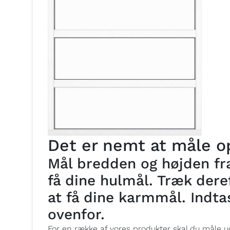
Det er nemt at måle op
Mål bredden og højden fra
få dine hulmål. Træk deref
at få dine karmmål. Indta
ovenfor.
For en række af vores produkter skal du måle ud