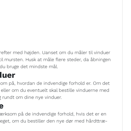
refter med højden. Uanset om du måler til vinduer
til mursten. Husk at måle flere steder, da åbningen
l du bruge det mindste mål.
duer
om på, hvordan de indvendige forhold er. Om det
 eller om du eventuelt skal bestille vinduerne med
ng rundt om dine nye vinduer.
e
mærksom på de indvendige forhold, hvis det er en
meget, om du bestiller den nye dør med hårdttræ-