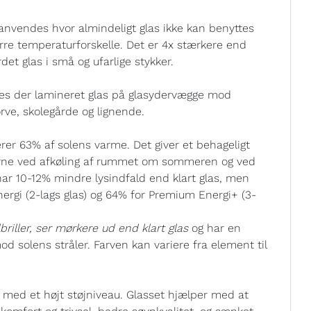
anvendes hvor almindeligt glas ikke kan benyttes
tørre temperaturforskelle. Det er 4x stærkere end
det glas i små og ufarlige stykker.
ræves der lamineret glas på glasydervægge mod
ve, skolegårde og lignende.
er 63% af solens varme. Det giver et behageligt
erne ved afkøling af rummet om sommeren og ved
ar 10-12% mindre lysindfald end klart glas, men
nergi (2-lags glas) og 64% for Premium Energi+ (3-
riller, ser mørkere ud end klart glas
og har en
mod solens stråler. Farven kan variere fra element til
er med et højt støjniveau. Glasset hjælper med at