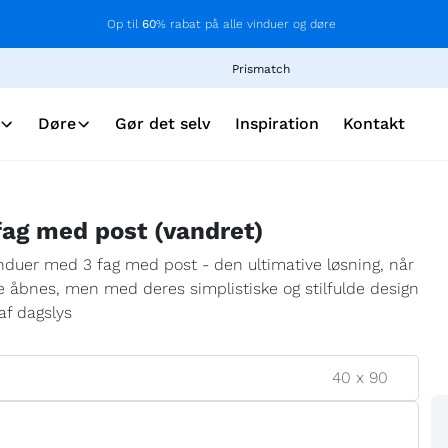
Op til
60
% rabat på alle vinduer og døre
Prismatch
Døre
Gør det selv
Inspiration
Kontakt
fag med post (vandret)
nduer med 3 fag med post - den ultimative løsning, når
e åbnes, men med deres simplistiske og stilfulde design
af dagslys
40
x
90