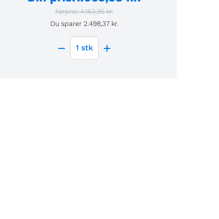
Førpris:
4.163,95 kr.
Du sparer
2.498,37 kr.
1
stk