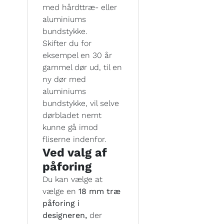
med hårdttræ- eller
aluminiums
bundstykke.
Skifter du for
eksempel en 30 år
gammel dør ud, til en
ny dør med
aluminiums
bundstykke, vil selve
dørbladet nemt
kunne gå imod
fliserne indenfor.
Ved valg af
påforing
Du kan vælge at
vælge en
18 mm træ
påforing i
designeren,
der