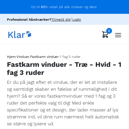
Op til
60
% rabat på alle vinduer og døre
Professionel håndværker?
TIlmeld dig
Login
0
›
›
›
Hjem
Vinduer
Fastkarm vinduer
1 fag 3 ruder
Fastkarm vinduer - Træ - Hvid - 1
fag 3 ruder
Er du på jagt efter et vindue, der er let at installere
og samtidigt skaber en følelse af rummelighed i dit
hjem? Så er vores fastkarmvinduer med 1 fag og 3
ruder det perfekte valg til dig! Med enkle
specifikationer og et design, der lader masser af lys
strømme ind, vil dine rum nærmest helt automatisk
se større og lysere ud.