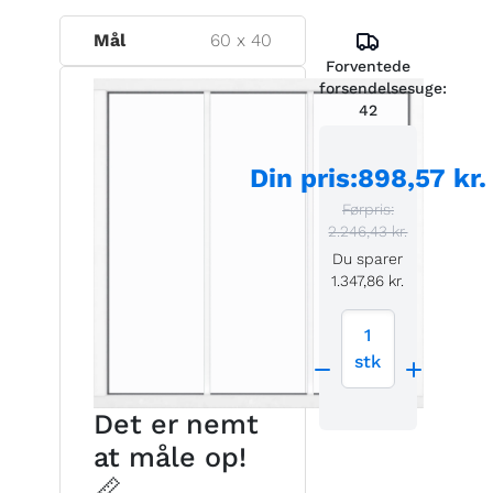
Mål
60
x
40
Forventede
forsendelsesuge:
42
Din pris
:
898,57 kr.
Førpris:
2.246,43 kr.
Du sparer
1.347,86 kr.
1
stk
Det er nemt
at måle op!
📏