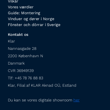
Vilkår
Vores værdier
Guide: Montering
Vinduer og dører i Norge
Fönster och dörrar i Sverige
Kontakt os
Klar

Nannasgade 28

2200 København N

Danmark

CVR 36949139

Tlf: +45 78 76 88 83

Klar, Filial af KLAR Aknad OÜ, Estland
Du kan se vores digitale showroom 
her