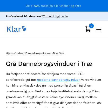
Op til
60
% rabat på alle vinduer og døre
Professionel håndværker?
TIlmeld dig
Login
0
›
›
›
›
Hjem
Vinduer
Dannebrogsvinduer
Træ
Grå
Grå Dannebrogsvinduer i Træ
Du fortjener det bedste for dit hjem med vores FSC-
certificerede grå træ
moderne dannebrogsvinduer
. Vores vinduer
kombinerer klassisk design med personlig tilpasning til en
overkommelig pris. Med vores høje kvalitetsstandarder og 7 års
garanti kan du trygt investere i dine nye vinduer. Vælg mellem
sort, hvid eller antracitgrå for at give dit hjem det perfekte touch.