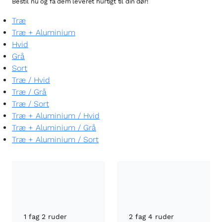
Bestil nu og få dem leveret hurtigt til din dør!
Træ
Træ + Aluminium
Hvid
Grå
Sort
Træ
/
Hvid
Træ
/
Grå
Træ
/
Sort
Træ + Aluminium
/
Hvid
Træ + Aluminium
/
Grå
Træ + Aluminium
/
Sort
1 fag 2 ruder
2 fag 4 ruder