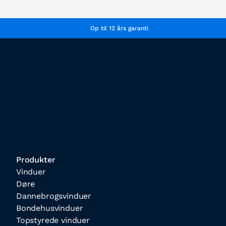
Op til 12 års garanti
Produkter
Vinduer
Døre
Dannebrogsvinduer
Bondehusvinduer
Topstyrede vinduer