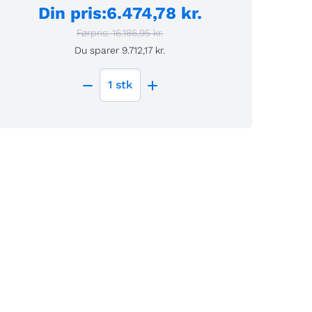
Din pris
:
6.474,78 kr.
Førpris:
16.186,95 kr.
Du sparer
9.712,17 kr.
1
stk