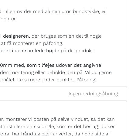
, til en ny dør med aluminiums bundstykke, vil
ndenfor.
i designeren,
der bruges som en del til nogle
 at få monteret en påforing.
eret i den samlede højde
på dit produkt.
0mm med, som tilføjes udover det angivne
nden montering eller beholde den på. Vil du gerne
målet. Læs mere under punktet ‘Påforing’.
Ingen redningsåbning
er, monterer vi posten på selve vinduet, så det kan
 installere en skudrigle, som er det beslag, du ser
efra, har håndtag eller anverfer, da højre side af