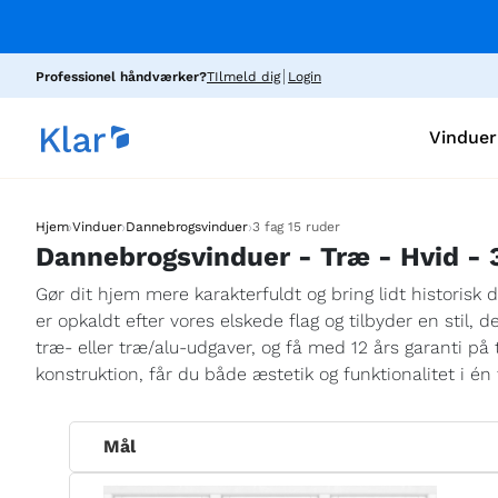
Professionel håndværker?
TIlmeld dig
Login
Vinduer
›
›
›
Hjem
Vinduer
Dannebrogsvinduer
3 fag 15 ruder
Dannebrogsvinduer - Træ - Hvid - 3
Gør dit hjem mere karakterfuldt og bring lidt historis
er opkaldt efter vores elskede flag og tilbyder en stil, 
træ- eller træ/alu-udgaver, og få med 12 års garanti p
konstruktion, får du både æstetik og funktionalitet i én
Mål