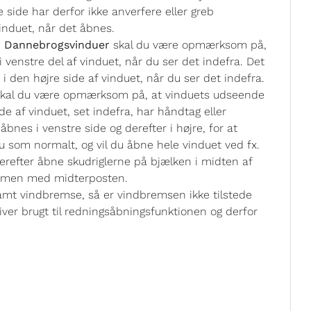
 side har derfor ikke anverfere eller greb
vinduet, når det åbnes.
er Dannebrogsvinduer
skal du være opmærksom på,
venstre del af vinduet, når du ser det indefra. Det
i den højre side af vinduet, når du ser det indefra.
skal du være opmærksom på, at vinduets udseende
e af vinduet, set indefra, har håndtag eller
åbnes i venstre side og derefter i højre, for at
u som normalt, og vil du åbne hele vinduet ved fx.
derefter åbne skudriglerne på bjælken i midten af
sammen med midterposten.
mt vindbremse, så er vindbremsen ikke tilstede
iver brugt til redningsåbningsfunktionen og derfor