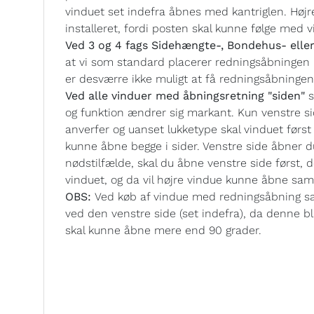
vinduet set indefra åbnes med kantriglen. Højre
installeret, fordi posten skal kunne følge med 
Ved 3 og 4 fags Sidehængte-, Bondehus- ell
at vi som standard placerer redningsåbningen i 
er desværre ikke muligt at få redningsåbningen 
Ved alle vinduer med åbningsretning "siden"
og funktion ændrer sig markant. Kun venstre sid
anverfer og uanset lukketype skal vinduet først 
kunne åbne begge i sider. Venstre side åbner d
nødstilfælde, skal du åbne venstre side først, 
vinduet, og da vil højre vindue kunne åbne 
OBS:
Ved køb af vindue med redningsåbning sa
ved den venstre side (set indefra), da denne bl
skal kunne åbne mere end 90 grader.