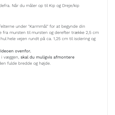
efra. Når du måler op til Kip og Dreje/kip
felterne under "Karmmål" for at begynde din
e fra mursten til mursten og derefter trække 2,5 cm
ul hele vejen rundt på ca. 1,25 cm til isolering og
ideoen ovenfor.
t i væggen,
skal du muligvis afmontere
en fulde bredde og højde.