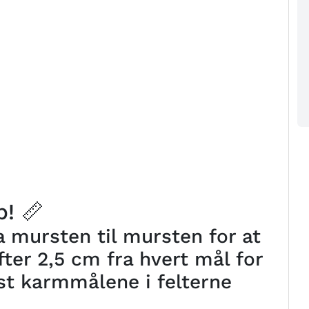
! 📏
 mursten til mursten for at
ter 2,5 cm fra hvert mål for
st karmmålene i felterne