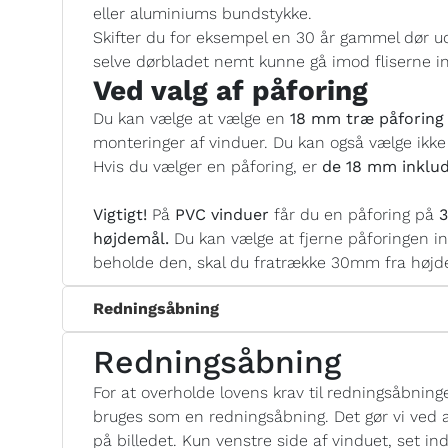
eller aluminiums bundstykke.
Skifter du for eksempel en 30 år gammel dør ud
selve dørbladet nemt kunne gå imod fliserne i
Ved valg af påforing
Du kan vælge at vælge en
18 mm træ påforing 
monteringer af vinduer. Du kan også vælge ikke
Hvis du vælger en påforing, er
de 18 mm inklud
Vigtigt!
På
PVC vinduer
får du en påforing på
3
højdemål.
Du kan vælge at fjerne påforingen i
beholde den, skal du fratrække 30mm fra højde
Redningsåbning
Redningsåbning
For at overholde lovens krav til redningsåbning
bruges som en redningsåbning. Det gør vi ved at
på billedet. Kun venstre side af vinduet, set ind