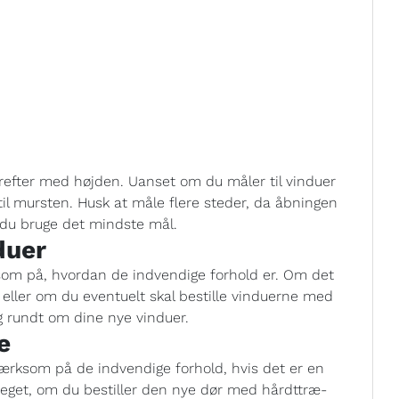
refter med højden. Uanset om du måler til vinduer
til mursten. Husk at måle flere steder, da åbningen
l du bruge det mindste mål.
duer
om på, hvordan de indvendige forhold er. Om det
 eller om du eventuelt skal bestille vinduerne med
ng rundt om dine nye vinduer.
e
mærksom på de indvendige forhold, hvis det er en
meget, om du bestiller den nye dør med hårdttræ-