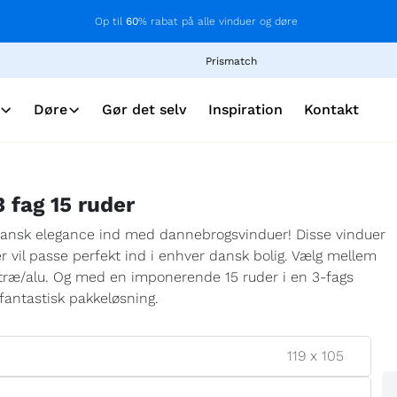
Op til
60
% rabat på alle vinduer og døre
Prismatch
Døre
Gør det selv
Inspiration
Kontakt
 fag 15 ruder
k dansk elegance ind med dannebrogsvinduer! Disse vinduer
der vil passe perfekt ind i enhver dansk bolig. Vælg mellem
å træ/alu. Og med en imponerende 15 ruder i en 3-fags
 fantastisk pakkeløsning.
119
x
105