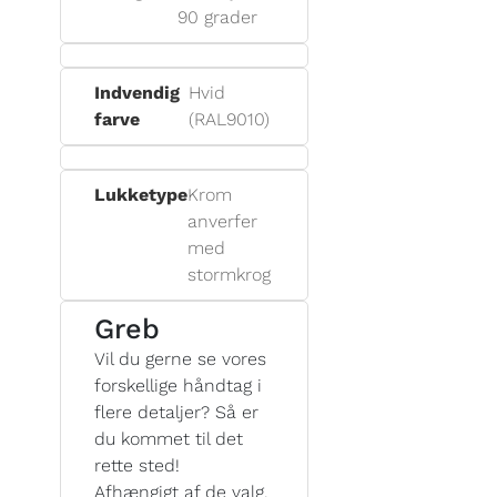
90 grader
Indvendig
Hvid
farve
(RAL9010)
Lukketype
Krom
anverfer
med
stormkrog
Greb
Vil du gerne se vores
forskellige håndtag i
flere detaljer? Så er
du kommet til det
rette sted!
Afhængigt af de valg,