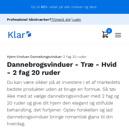
Op til
60
% rabat på alle vinduer og døre
Professionel håndværker?
TIlmeld dig
Login
0
›
›
›
Hjem
Vinduer
Dannebrogsvinduer
2 fag 20 ruder
Dannebrogsvinduer - Træ - Hvid
- 2 fag 20 ruder
Du kan være sikker på at investere i et af markedets
bedste produkter uden at bruge en formue. Så tøv
ikke med at vælge dannebrogsvinduer med 2 fag og
20 ruder og give dit hjem den elegant og stilfulde
behandling, det fortjener. Oplev forskellen og lad
dannebrogsvinduer bringe romantisk glans til din
hverdag.