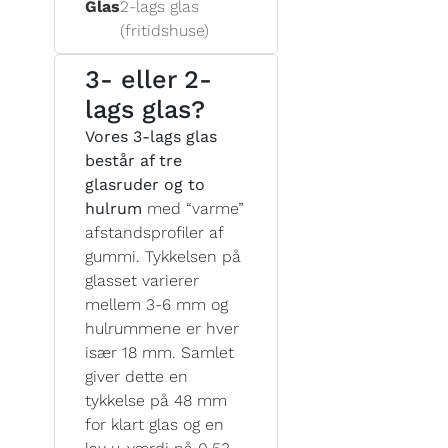
Glas
2-lags glas
(fritidshuse)
3- eller 2-
lags glas?
Vores 3-lags glas
består af tre
glasruder og to
hulrum
med “varme”
afstandsprofiler af
gummi. Tykkelsen på
glasset varierer
mellem 3-6 mm og
hulrummene er hver
især 18 mm. Samlet
giver dette en
tykkelse på 48 mm
for klart glas og en