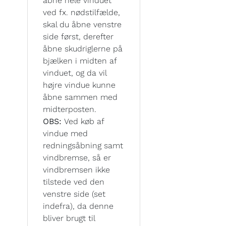
åbne hele vinduet
ved fx. nødstilfælde,
skal du åbne venstre
side først, derefter
åbne skudriglerne på
bjælken i midten af
vinduet, og da vil
højre vindue kunne
åbne sammen med
midterposten.
OBS:
Ved køb af
vindue med
redningsåbning samt
vindbremse, så er
vindbremsen ikke
tilstede ved den
venstre side (set
indefra), da denne
bliver brugt til