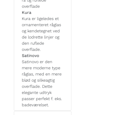
rå og ruflede
overflade
Kura
Kura er ligeledes et
ornamenteret råglas
og kendetegnet ved
de lodrette linjer og
den ruflede
overflade.
Satinovo
Satinovo er den
mere moderne type
råglas, med en mere
blød og silkeagtig
overflade. Dette
elegante udtryk
passer perfekt f. eks.
badeværelset.