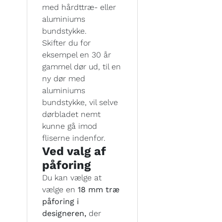
med hårdttræ- eller
aluminiums
bundstykke.
Skifter du for
eksempel en 30 år
gammel dør ud, til en
ny dør med
aluminiums
bundstykke, vil selve
dørbladet nemt
kunne gå imod
fliserne indenfor.
Ved valg af
påforing
Du kan vælge at
vælge en
18 mm træ
påforing i
designeren,
der