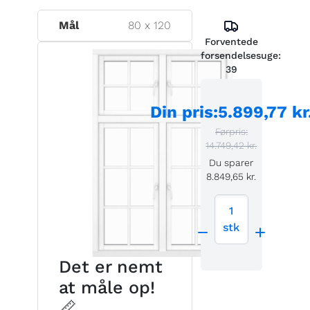
Mål
80
x
120
Forventede
forsendelsesuge:
39
Din pris
:
5.899,77 kr
Førpris:
14.749,42 kr.
Du sparer
8.849,65 kr.
1
stk
Det er nemt
at måle op!
📏