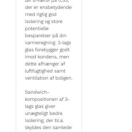
lav u-værdi på 0,53,
der er ensbetydende
med rigtig god
isolering og store
potentielle
besparelser på din
varmeregning. 3-lags
glas forebygger godt
imod kondens, men
dette afhænger af
luftfugtighed samt
ventilation af boligen.
Sandwich-
kompositionen af 3-
lags glas giver
unægteligt bedre
isolering, der bl.a.
skyldes den samlede