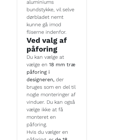
aluminiums
bundstykke, vil selve
dørbladet nemt
kunne gå imod
fliserne indenfor.
Ved valg af
påforing
Du kan vælge at
vælge en
18 mm træ
påforing i
designeren,
der
bruges som en del til
nogle monteringer af
vinduer. Du kan også
vælge ikke at få
monteret en
påforing.
Hvis du vælger en
påforing, er
de 18