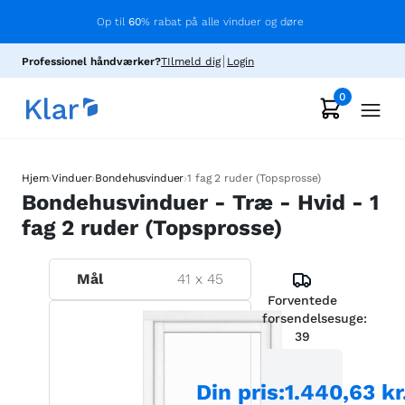
Op til
60
% rabat på alle vinduer og døre
Professionel håndværker?
TIlmeld dig
Login
0
›
›
›
Hjem
Vinduer
Bondehusvinduer
1 fag 2 ruder (Topsprosse)
Bondehusvinduer - Træ - Hvid - 1
fag 2 ruder (Topsprosse)
Mål
41
x
45
Forventede
forsendelsesuge:
39
Din pris
:
1.440,63 kr