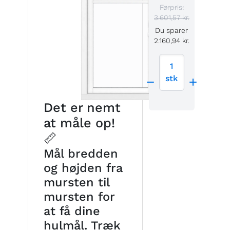
Førpris:
3.601,57 kr.
Du sparer
2.160,94 kr.
1
stk
Det er nemt
at måle op!
📏
Mål bredden
og højden fra
mursten til
mursten for
at få dine
hulmål. Træk