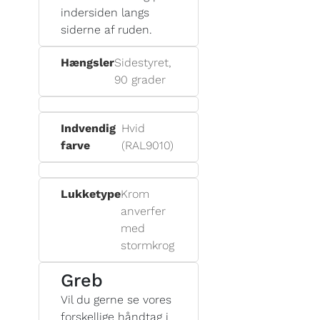
indersiden langs
siderne af ruden.
Hængsler
Sidestyret,
90 grader
Indvendig
Hvid
farve
(RAL9010)
Lukketype
Krom
anverfer
med
stormkrog
Greb
Vil du gerne se vores
forskellige håndtag i