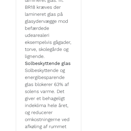
lamineret glas. Ifl.
BR18 kræves der
lamineret glas på
glasydervægge mod
befærdede
udearealeri
eksempelvis gågader,
torve, skolegårde og
lignende.
Solbeskyttende glas
Solbeskyttende og
energibesparende
glas blokerer 63% af
solens varme. Det
giver et behageligt
indeklima hele året,
og reducerer
omkostningerne ved
afkøling af rummet