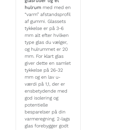
glasruder og et
hulrum
med med en
“varm” afstandsprofil
af gummi. Glassets
tykkelse er på 3-6
mm alt efter hvilken
type glas du vælger,
og hulrummet er 20
mm. For klart glas
giver dette en samlet
tykkelse på 26-32
mm og en lav u-
værdi på 1,1, der er
ensbetydende med
god isolering og
potentielle
besparelser på din
varmeregning. 2-lags
glas forebygger godt