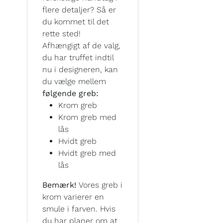
flere detaljer? Så er
du kommet til det
rette sted!
Afhængigt af de valg,
du har truffet indtil
nu i designeren, kan
du vælge mellem
følgende greb:
Krom greb
Krom greb med
lås
Hvidt greb
Hvidt greb med
lås
Bemærk!
Vores greb i
krom varierer en
smule i farven. Hvis
du har planer om at