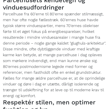
Parcelhusets kendetegn og
vinduesudfordringer
Parcelhuse fra 60'erne til 80'erne spænder stilmæssigt,
men har ofte nogle fællestræk. 60'ernes huse havde
typisk større vinduespartier, mens 70'ernes oliekriser
førte til et øget fokus på energibesparelser, hvilket
resulterede i mindre vinduesarealer i mange huse fra
denne periode – nogle gange kaldet "glughuls-arkitektur".
Disse mindre, ofte dybtliggende vinduer med kraftige
karme kan betyde, at mange parcelhuse i dag opleves
som mørkere indvendigt, end man kunne ønske sig.
80'ernes postmodernisme legede med former og
referencer, men fastholdt ofte en enkel grundstruktur.
Fælles for mange ældre parcelhuse er, at de oprindelige
vinduer og døre i dag er utætte, dårligt isolerende og
trænger til udskiftning for at leve op til moderne krav til
energi og komfort.
Respektér stilen, men optimer