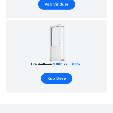
Køb Vinduer
Fra
7.715 kr.
3.086 kr.
60%
Køb Døre