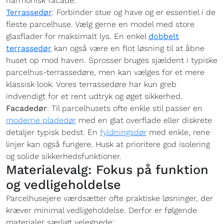
harmonisk facade:
Terrassedør
: Forbinder stue og have og er essentiel i de
fleste parcelhuse. Vælg gerne en model med store
glasflader for maksimalt lys. En enkel
dobbelt
terrassedør
kan også være en flot løsning til at åbne
huset op mod haven. Sprosser bruges sjældent i typiske
parcelhus-terrassedøre, men kan vælges for et mere
klassisk look. Vores terrassedøre har kun greb
indvendigt for et rent udtryk og øget sikkerhed.
Facadedør
: Til parcelhusets ofte enkle stil passer en
moderne pladedør
med en glat overflade eller diskrete
detaljer typisk bedst. En
fyldningsdør
med enkle, rene
linjer kan også fungere. Husk at prioritere god isolering
og solide sikkerhedsfunktioner.
Materialevalg: Fokus på funktion
og vedligeholdelse
Parcelhusejere værdsætter ofte praktiske løsninger, der
kræver minimal vedligeholdelse. Derfor er følgende
materialer særligt velegnede: