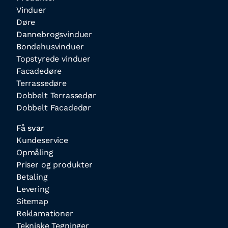
Vinduer
Døre
Dannebrogsvinduer
Bondehusvinduer
Topstyrede vinduer
Facadedøre
Terrassedøre
Dobbelt Terrassedør
Dobbelt Facadedør
Få svar
Kundeservice
Opmåling
Priser og produkter
Betaling
Levering
Sitemap
Reklamationer
Tekniske Tegninger