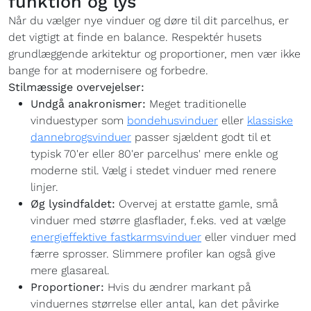
funktion og lys
Når du vælger nye vinduer og døre til dit parcelhus, er
det vigtigt at finde en balance. Respektér husets
grundlæggende arkitektur og proportioner, men vær ikke
bange for at modernisere og forbedre.
Stilmæssige overvejelser:
Undgå anakronismer:
Meget traditionelle
vinduestyper som
bondehusvinduer
eller
klassiske
dannebrogsvinduer
passer sjældent godt til et
typisk 70'er eller 80'er parcelhus' mere enkle og
moderne stil. Vælg i stedet vinduer med renere
linjer.
Øg lysindfaldet:
Overvej at erstatte gamle, små
vinduer med større glasflader, f.eks. ved at vælge
energieffektive fastkarmsvinduer
eller vinduer med
færre sprosser. Slimmere profiler kan også give
mere glasareal.
Proportioner:
Hvis du ændrer markant på
vinduernes størrelse eller antal, kan det påvirke