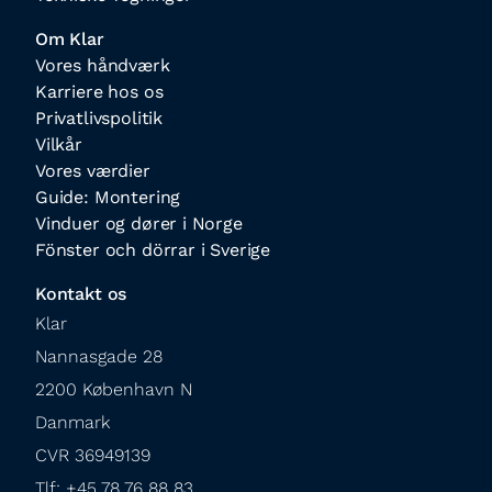
Om Klar
Vores håndværk
Karriere hos os
Privatlivspolitik
Vilkår
Vores værdier
Guide: Montering
Vinduer og dører i Norge
Fönster och dörrar i Sverige
Kontakt os
Klar

Nannasgade 28

2200 København N

Danmark

CVR 36949139

Tlf: +45 78 76 88 83
