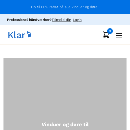
Op til
60
% rabat på alle vinduer og døre
Professionel håndværker?
TIlmeld dig
Login
0
Vinduer og døre til