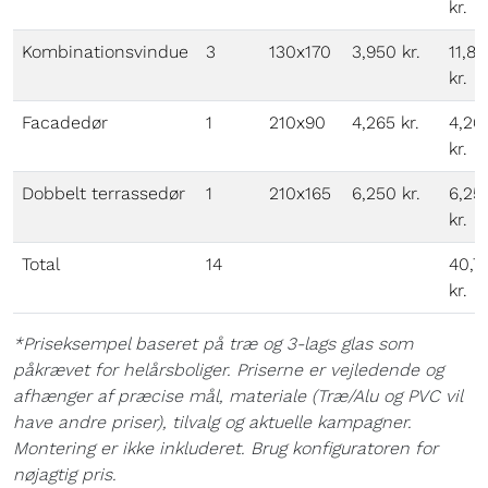
kr.
Kombinationsvindue
3
130x170
3,950 kr.
11,8
kr.
Facadedør
1
210x90
4,265 kr.
4,26
kr.
Dobbelt terrassedør
1
210x165
6,250 kr.
6,25
kr.
Total
14
40,7
kr.
*Priseksempel baseret på træ og 3-lags glas som
påkrævet for helårsboliger. Priserne er vejledende og
afhænger af præcise mål, materiale (Træ/Alu og PVC vil
have andre priser), tilvalg og aktuelle kampagner.
Montering er ikke inkluderet. Brug konfiguratoren for
nøjagtig pris.