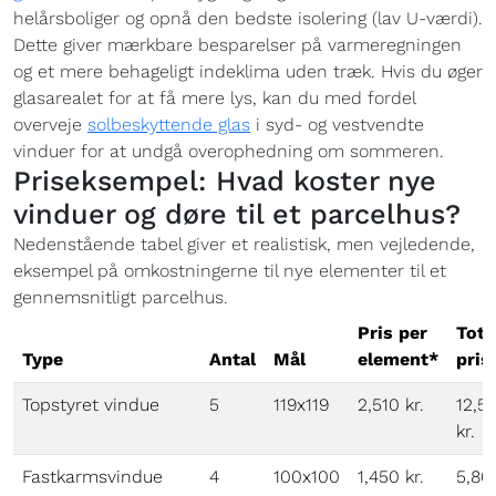
helårsboliger og opnå den bedste isolering (lav U-værdi).
Dette giver mærkbare besparelser på varmeregningen
og et mere behageligt indeklima uden træk. Hvis du øger
glasarealet for at få mere lys, kan du med fordel
overveje
solbeskyttende glas
i syd- og vestvendte
vinduer for at undgå overophedning om sommeren.
Priseksempel: Hvad koster nye
vinduer og døre til et parcelhus?
Nedenstående tabel giver et realistisk, men vejledende,
eksempel på omkostningerne til nye elementer til et
gennemsnitligt parcelhus.
Pris per
Tota
Type
Antal
Mål
element*
pris
Topstyret vindue
5
119x119
2,510 kr.
12,5
kr.
Fastkarmsvindue
4
100x100
1,450 kr.
5,80