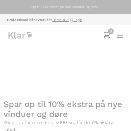
Op til
60
% rabat på alle vinduer og døre
Professionel håndværker?
TIlmeld dig
Login
0
Spar op til 10% ekstra på nye
vinduer og døre
Køber du for mere end
7.000 kr.
, får du
7% ekstra
rabat
.