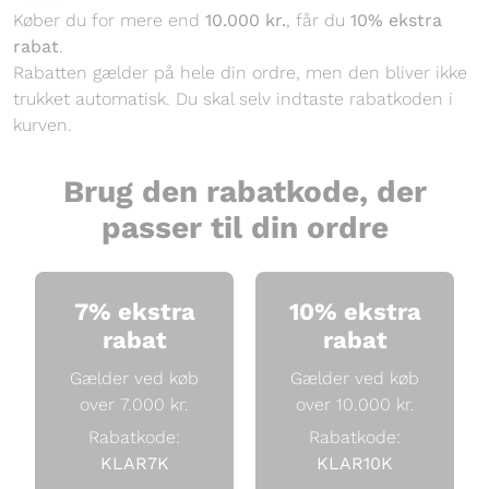
Køber du for mere end
10.000 kr.
, får du
10% ekstra
rabat
.
Rabatten gælder på hele din ordre, men den bliver ikke
trukket automatisk. Du skal selv indtaste rabatkoden i
kurven.
Brug den rabatkode, der
passer til din ordre
7% ekstra
10% ekstra
rabat
rabat
Gælder ved køb
Gælder ved køb
over 7.000 kr.
over 10.000 kr.
Rabatkode:
Rabatkode:
KLAR7K
KLAR10K