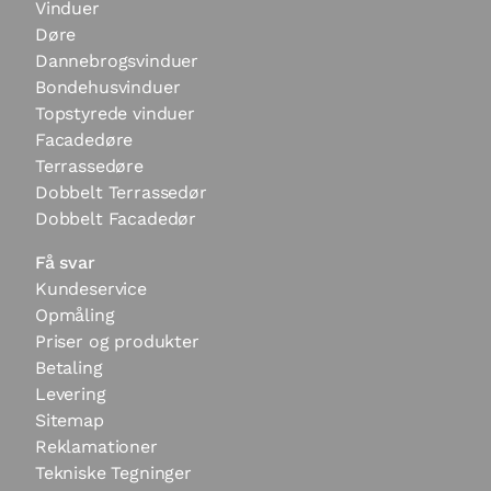
Vinduer
Døre
Dannebrogsvinduer
Bondehusvinduer
Topstyrede vinduer
Facadedøre
Terrassedøre
Dobbelt Terrassedør
Dobbelt Facadedør
Få svar
Kundeservice
Opmåling
Priser og produkter
Betaling
Levering
Sitemap
Reklamationer
Tekniske Tegninger