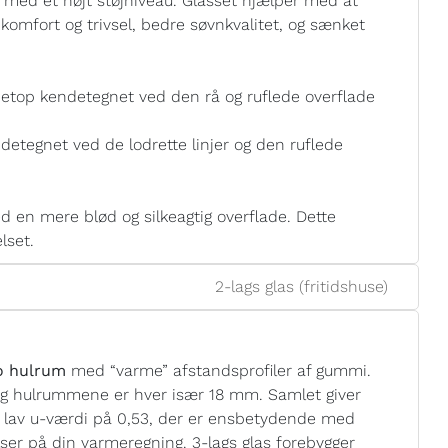
er med et højt støjniveau. Glasset hjælper med at
e komfort og trivsel, bedre søvnkvalitet, og sænket
etop kendetegnet ved den rå og ruflede overflade
detegnet ved de lodrette linjer og den ruflede
 en mere blød og silkeagtig overflade. Dette
lset.
2-lags glas (fritidshuse)
to hulrum
med “varme” afstandsprofiler af gummi.
og hulrummene er hver især 18 mm. Samlet giver
n lav u-værdi på 0,53, der er ensbetydende med
elser på din varmeregning. 3-lags glas forebygger