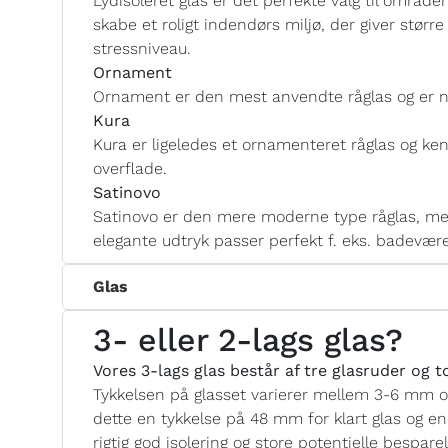
Lydisoleret glas er det perfekte valg til områd
skabe et roligt indendørs miljø, der giver størr
stressniveau.
Ornament
Ornament er den mest anvendte råglas og er n
Kura
Kura er ligeledes et ornamenteret råglas og ken
overflade.
Satinovo
Satinovo er den mere moderne type råglas, med
elegante udtryk passer perfekt f. eks. badevære
Glas
3- eller 2-lags glas?
Vores 3-lags glas består af tre glasruder og 
Tykkelsen på glasset varierer mellem 3-6 mm 
dette en tykkelse på 48 mm for klart glas og e
rigtig god isolering og store potentielle bespar