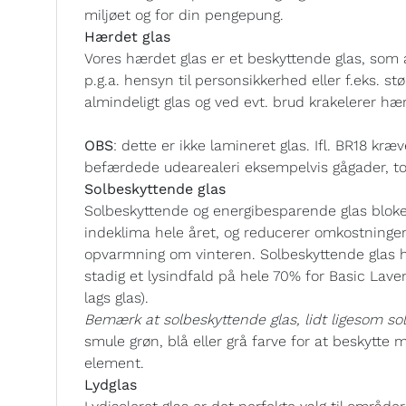
miljøet og for din pengepung.
Hærdet glas
Vores hærdet glas er et beskyttende glas, som 
p.g.a. hensyn til personsikkerhed eller f.eks. s
almindeligt glas og ved evt. brud krakelerer hær
OBS
: dette er ikke lamineret glas. Ifl. BR18 k
befærdede udearealeri eksempelvis gågader, tor
Solbeskyttende glas
Solbeskyttende og energibesparende glas bloker
indeklima hele året, og reducerer omkostning
opvarmning om vinteren. Solbeskyttende glas h
stadig et lysindfald på hele 70% for Basic Lave
lags glas).
Bemærk at solbeskyttende glas, lidt ligesom solb
smule grøn, blå eller grå farve for at beskytte 
element.
Lydglas