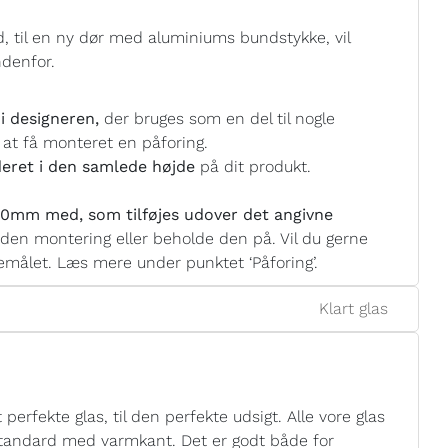
, til en ny dør med aluminiums bundstykke, vil
ndenfor.
i designeren,
der bruges som en del til nogle
 at få monteret en påforing.
eret i den samlede højde
på dit produkt.
0mm med, som tilføjes udover det angivne
nden montering eller beholde den på. Vil du gerne
målet. Læs mere under punktet ‘Påforing’.
Klart glas
perfekte glas, til den perfekte udsigt. Alle vore glas
 standard med varmkant. Det er godt både for