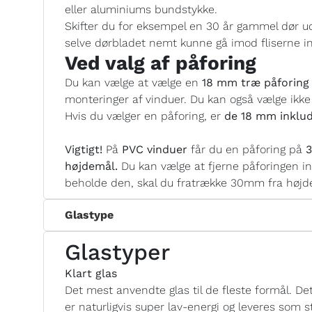
eller aluminiums bundstykke.
Skifter du for eksempel en 30 år gammel dør ud
selve dørbladet nemt kunne gå imod fliserne i
Ved valg af påforing
Du kan vælge at vælge en
18 mm træ påforing 
monteringer af vinduer. Du kan også vælge ikke
Hvis du vælger en påforing, er
de 18 mm inklud
Vigtigt!
På
PVC vinduer
får du en påforing på
3
højdemål.
Du kan vælge at fjerne påforingen i
beholde den, skal du fratrække 30mm fra højde
Glastype
Glastyper
Klart glas
Det mest anvendte glas til de fleste formål. Det 
er naturligvis super lav-energi og leveres som