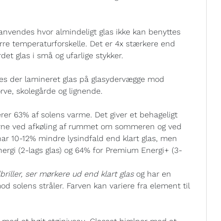
anvendes hvor almindeligt glas ikke kan benyttes
tørre temperaturforskelle. Det er 4x stærkere end
det glas i små og ufarlige stykker.
ræves der lamineret glas på glasydervægge mod
ve, skolegårde og lignende.
er 63% af solens varme. Det giver et behageligt
erne ved afkøling af rummet om sommeren og ved
ar 10-12% mindre lysindfald end klart glas, men
nergi (2-lags glas) og 64% for Premium Energi+ (3-
riller, ser mørkere ud end klart glas
og har en
mod solens stråler. Farven kan variere fra element til