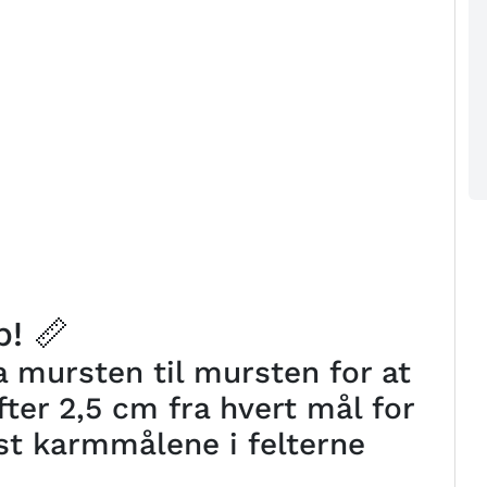
! 📏
 mursten til mursten for at
ter 2,5 cm fra hvert mål for
st karmmålene i felterne