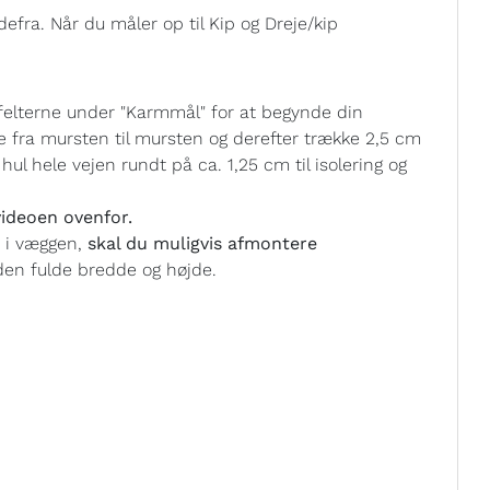
efra. Når du måler op til Kip og Dreje/kip
felterne under "Karmmål" for at begynde din
e fra mursten til mursten og derefter trække 2,5 cm
ul hele vejen rundt på ca. 1,25 cm til isolering og
ideoen ovenfor.
t i væggen,
skal du muligvis afmontere
en fulde bredde og højde.