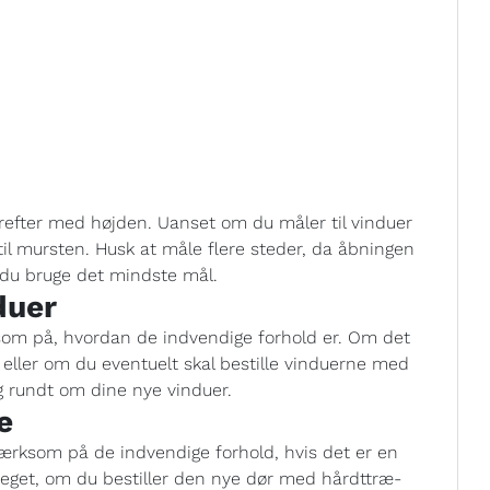
refter med højden. Uanset om du måler til vinduer
til mursten. Husk at måle flere steder, da åbningen
l du bruge det mindste mål.
duer
om på, hvordan de indvendige forhold er. Om det
 eller om du eventuelt skal bestille vinduerne med
ng rundt om dine nye vinduer.
e
mærksom på de indvendige forhold, hvis det er en
meget, om du bestiller den nye dør med hårdttræ-