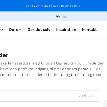
Op til
60
% rabat på alle vinduer og døre
Prismatch
Døre
Gør det selv
Inspiration
Kontakt
der
iske terrassedøre med 8 ruder! Uanset om du vil nyde den
 at have den perfekte indgang til dit udendørs paradis. Hos
sortiment af terrassedøre i både træ og træ/alu - og med
70
x
175