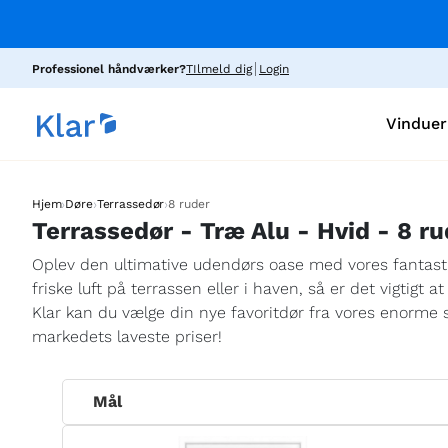
Professionel håndværker?
TIlmeld dig
Login
Vinduer
›
›
›
Hjem
Døre
Terrassedør
8 ruder
Terrassedør - Træ Alu - Hvid - 8 ru
Oplev den ultimative udendørs oase med vores fantast
friske luft på terrassen eller i haven, så er det vigtigt
Klar kan du vælge din nye favoritdør fra vores enorme 
markedets laveste priser!
Mål