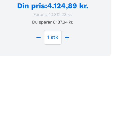
Din pris
:
4.124,89 kr.
Førpris:
10.312,23 kr.
Du sparer
6.187,34 kr.
1
stk