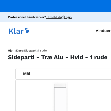
Professionel håndværker?
TIlmeld dig
Login
Vinduer
›
›
›
Hjem
Døre
Sideparti
1 rude
Sideparti - Træ Alu - Hvid - 1 rude
Mål