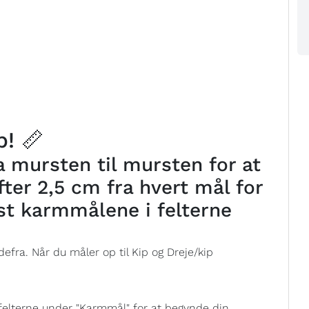
! 📏
 mursten til mursten for at
ter 2,5 cm fra hvert mål for
st karmmålene i felterne
efra. Når du måler op til Kip og Dreje/kip
felterne under "Karmmål" for at begynde din