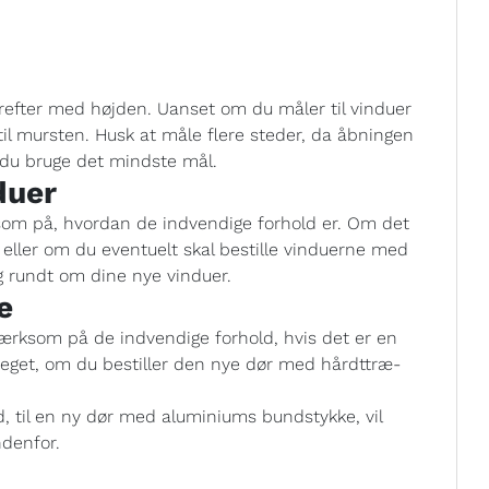
refter med højden. Uanset om du måler til vinduer
til mursten. Husk at måle flere steder, da åbningen
l du bruge det mindste mål.
duer
om på, hvordan de indvendige forhold er. Om det
 eller om du eventuelt skal bestille vinduerne med
ng rundt om dine nye vinduer.
e
mærksom på de indvendige forhold, hvis det er en
meget, om du bestiller den nye dør med hårdttræ-
, til en ny dør med aluminiums bundstykke, vil
ndenfor.