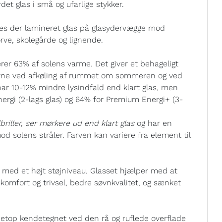
det glas i små og ufarlige stykker.
ræves der lamineret glas på glasydervægge mod
ve, skolegårde og lignende.
er 63% af solens varme. Det giver et behageligt
erne ved afkøling af rummet om sommeren og ved
ar 10-12% mindre lysindfald end klart glas, men
nergi (2-lags glas) og 64% for Premium Energi+ (3-
riller, ser mørkere ud end klart glas
og har en
mod solens stråler. Farven kan variere fra element til
er med et højt støjniveau. Glasset hjælper med at
e komfort og trivsel, bedre søvnkvalitet, og sænket
etop kendetegnet ved den rå og ruflede overflade