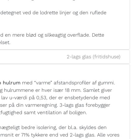
detegnet ved de lodrette linjer og den ruflede
 en mere blød og silkeagtig overflade. Dette
lset.
2-lags glas (fritidshuse)
to hulrum
med “varme” afstandsprofiler af gummi.
og hulrummene er hver især 18 mm. Samlet giver
n lav u-værdi på 0,53, der er ensbetydende med
elser på din varmeregning. 3-lags glas forebygger
ugtighed samt ventilation af boligen.
gteligt bedre isolering, der bl.a. skyldes den
msnit er 71% tykkere end ved 2-lags glas. Alle vores