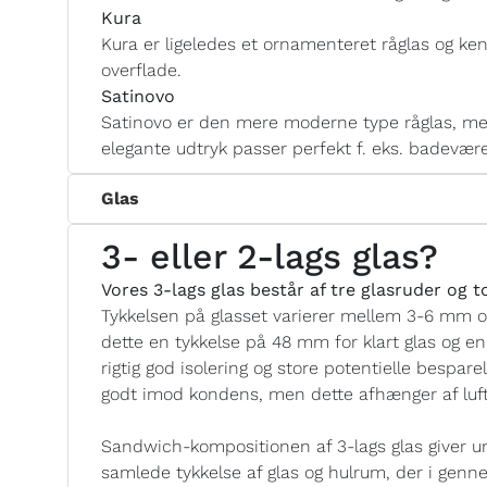
Kura
Kura er ligeledes et ornamenteret råglas og ken
overflade.
Satinovo
Satinovo er den mere moderne type råglas, med
elegante udtryk passer perfekt f. eks. badevære
Glas
3- eller 2-lags glas?
Vores 3-lags glas består af tre glasruder og 
Tykkelsen på glasset varierer mellem 3-6 mm 
dette en tykkelse på 48 mm for klart glas og e
rigtig god isolering og store potentielle bespar
godt imod kondens, men dette afhænger af luftf
Sandwich-kompositionen af 3-lags glas giver unæ
samlede tykkelse af glas og hulrum, der i genne