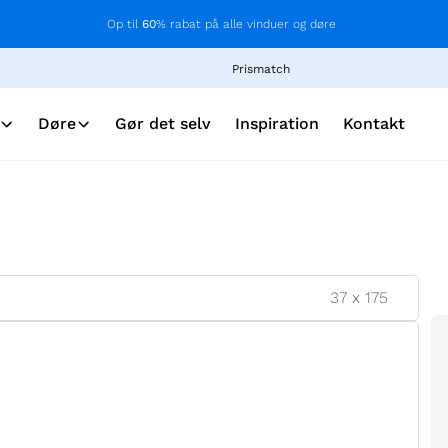
Op til
60
% rabat på alle vinduer og døre
Prismatch
Døre
Gør det selv
Inspiration
Kontakt
37
x
175