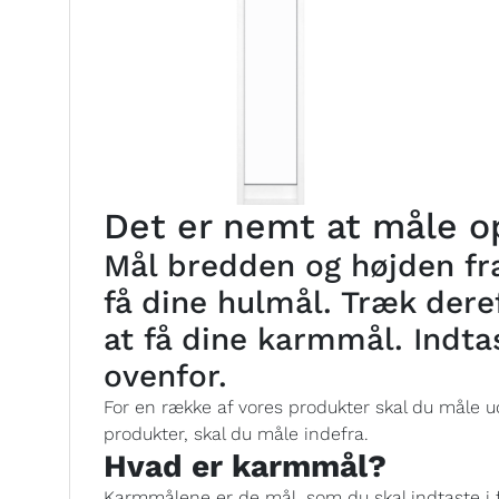
Det er nemt at måle op
Mål bredden og højden fra
få dine hulmål. Træk deref
at få dine karmmål. Indta
ovenfor.
For en række af vores produkter skal du måle ud
produkter, skal du måle indefra.
Hvad er karmmål?
Karmmålene er de mål, som du skal indtaste i 