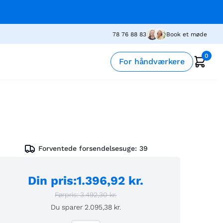
78 76 88 83
Book et møde
0
For håndværkere
Forventede forsendelsesuge:
39
Din pris
:
1.396,92 kr.
Førpris:
3.492,30 kr.
Du sparer
2.095,38 kr.