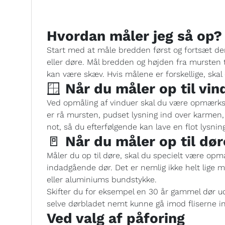
Hvordan måler jeg så op?
Start med at måle bredden først og fortsæt de
eller døre. Mål bredden og højden fra mursten 
kan være skæv. Hvis målene er forskellige, ska
🪟
Når du måler op til vin
Ved opmåling af vinduer skal du være opmærks
er rå mursten, pudset lysning ind over karmen,
not, så du efterfølgende kan lave en flot lysni
🚪
Når du måler op til dør
Måler du op til døre, skal du specielt være op
indadgående dør. Det er nemlig ikke helt lige 
eller aluminiums bundstykke.
Skifter du for eksempel en 30 år gammel dør ud
selve dørbladet nemt kunne gå imod fliserne i
Ved valg af påforing