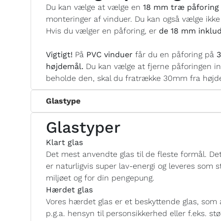
Du kan vælge at vælge en
18 mm træ påforing 
monteringer af vinduer. Du kan også vælge ikke
Hvis du vælger en påforing, er
de 18 mm inklud
Vigtigt!
På
PVC vinduer
får du en påforing på
3
højdemål.
Du kan vælge at fjerne påforingen i
beholde den, skal du fratrække 30mm fra højde
Glastype
Glastyper
Klart glas
Det mest anvendte glas til de fleste formål. Det 
er naturligvis super lav-energi og leveres som
miljøet og for din pengepung.
Hærdet glas
Vores hærdet glas er et beskyttende glas, som 
p.g.a. hensyn til personsikkerhed eller f.eks. s