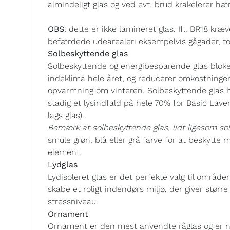
almindeligt glas og ved evt. brud krakelerer hær
OBS
: dette er ikke lamineret glas. Ifl. BR18 k
befærdede udearealeri eksempelvis gågader, tor
Solbeskyttende glas
Solbeskyttende og energibesparende glas bloker
indeklima hele året, og reducerer omkostning
opvarmning om vinteren. Solbeskyttende glas h
stadig et lysindfald på hele 70% for Basic Lave
lags glas).
Bemærk at solbeskyttende glas, lidt ligesom solb
smule grøn, blå eller grå farve for at beskytte 
element.
Lydglas
Lydisoleret glas er det perfekte valg til områd
skabe et roligt indendørs miljø, der giver størr
stressniveau.
Ornament
Ornament er den mest anvendte råglas og er n